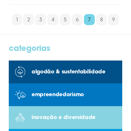
1
2
3
4
5
6
7
8
9
categorias
algodão & sustentabilidade
empreendedorismo
inovação e diversidade