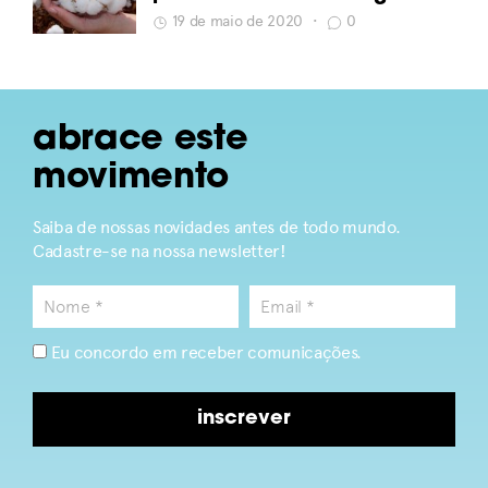
19 de maio de 2020
•
0
abrace este
movimento
Saiba de nossas novidades antes de todo mundo.
Cadastre-se na nossa newsletter!
Eu concordo em receber comunicações.
inscrever