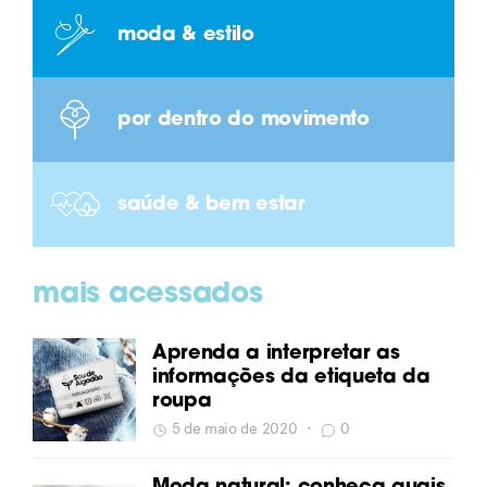
moda & estilo
por dentro do movimento
saúde & bem estar
mais acessados
Aprenda a interpretar as
informações da etiqueta da
roupa
5 de maio de 2020
•
0