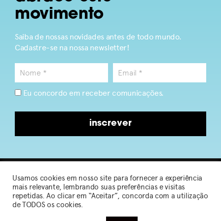
movimento
Saiba de nossas novidades antes de todo mundo.
Cadastre-se na nossa newsletter!
Eu concordo em receber comunicações.
inscrever
Usamos cookies em nosso site para fornecer a experiência
2026 © Sou de Algodão
mais relevante, lembrando suas preferências e visitas
repetidas. Ao clicar em “Aceitar”, concorda com a utilização
de TODOS os cookies.
Política de Privacidade
|
Termos de Uso