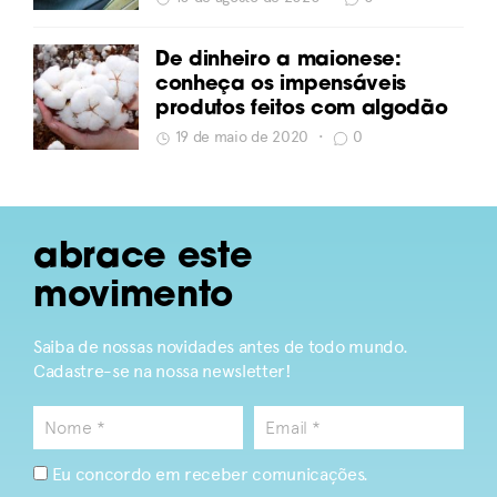
De dinheiro a maionese:
conheça os impensáveis
produtos feitos com algodão
19 de maio de 2020
•
0
abrace este
movimento
Saiba de nossas novidades antes de todo mundo.
Cadastre-se na nossa newsletter!
Eu concordo em receber comunicações.