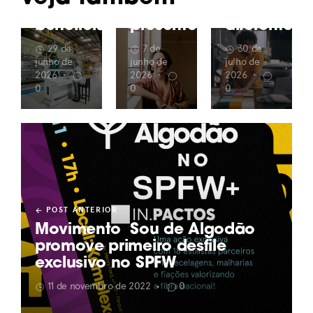
o
o
ser tão
beneficiamento
presente
diferentes?
29 de
7 de
30 de
junho de
junho de
julho de
2026
•
2026
•
2026
•
0
0
0
POST ANTERIOR
Movimento Sou de Algodão
promove primeiro desfile
exclusivo no SPFW
11 de novembro de 2022
0
•