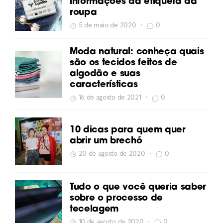
informações da etiqueta da
roupa
5 de maio de 2020
•
0
Moda natural: conheça quais
são os tecidos feitos de
algodão e suas
características
16 de agosto de 2021
•
0
10 dicas para quem quer
abrir um brechó
20 de agosto de 2020
•
0
Tudo o que você queria saber
sobre o processo de
tecelagem
10 de agosto de 2020
•
0