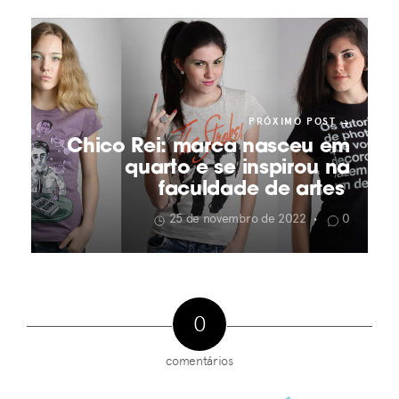
PRÓXIMO POST
Chico Rei: marca nasceu em
quarto e se inspirou na
faculdade de artes
25 de novembro de 2022
0
•
0
comentários