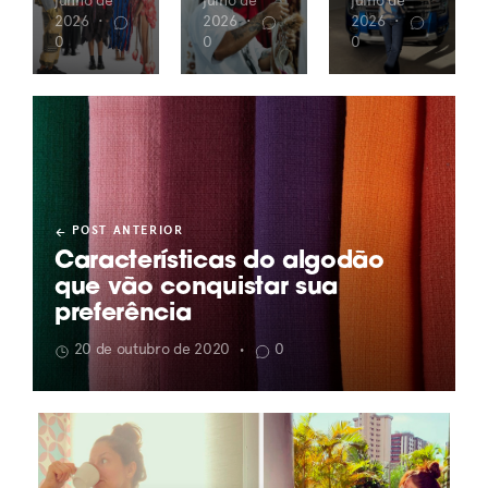
junho de
julho de
julho de
2026
•
2026
•
2026
•
0
0
0
POST ANTERIOR
Características do algodão
que vão conquistar sua
preferência
20 de outubro de 2020
0
•