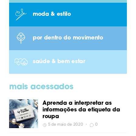
moda & estilo
por dentro do movimento
saúde & bem estar
mais acessados
Aprenda a interpretar as
informações da etiqueta da
roupa
5 de maio de 2020
•
0