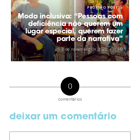
PRÓXIMO POST
Moda inclusiva: “Pessoas com
deficiência não querem um
lugar especial, querem fazer
parte da narrativa”
2 de novembro de 2020
0
•
0
comentários
deixar um comentário