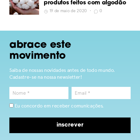
produtos feitos com algodão
19 de maio de 2020
•
0
abrace este
movimento
Saiba de nossas novidades antes de todo mundo.
Cadastre-se na nossa newsletter!
Eu concordo em receber comunicações.
inscrever