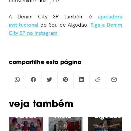
consumidor final”, diz.
MODA &
ESTILO
A Denim City SP também é
apoiadora
institucional
4º
do Sou de Algodão.
Siga a Denim
Desafio
City SP no Instagram
Sou
de
Algodão
ALGODÃO &
SUSTENTABILIDAD
+
MODA &
compartilhe esta página
ESTILO
Casa
Da
de
Identidade:
fralda
Criadores:
a
à
conheça
linguagem
caminhone
os 5
criativa
os
finalistas
da
subproduto
Veja também
dessa
marca
do
edição
Areia
algodão
29 de
7 de
30 de