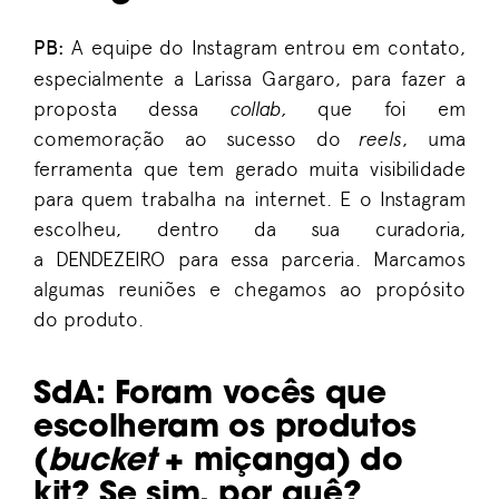
PB
:
A equipe do Instagram entrou em contato
,
especialmente a Larissa
Garga
r
o
, para
fazer a
proposta dessa
collab
,
que foi em
comemoração ao sucesso do
re
e
ls
,
uma
ferramenta que tem gerado muita visibilidade
p
a
ra quem trabalh
a
na
internet. E o Instagram
escolheu, dentro da sua curadoria,
a
DENDEZEIRO
p
ara
essa p
arceria
.
M
arcamos
algumas reuniões e chegamos
ao
propósito
do
produto.
SdA
:
Foram vocês que
escolheram os produtos
(
bucket
+
miçanga) do
kit? Se sim, por
qu
ê
?