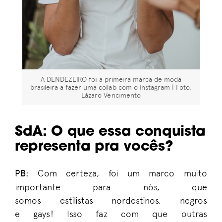
A DENDEZEIRO foi a primeira marca de moda
brasileira a fazer uma collab com o Instagram | Foto:
Lázaro Vencimento
SdA
: O
que essa conquista
representa pra vocês?
PB
:
Com certeza
,
foi um marco muito
importante p
ara
nós
, que
somos
estilistas
nordestinos,
negros
e
gays
!
I
sso
faz com que
outras