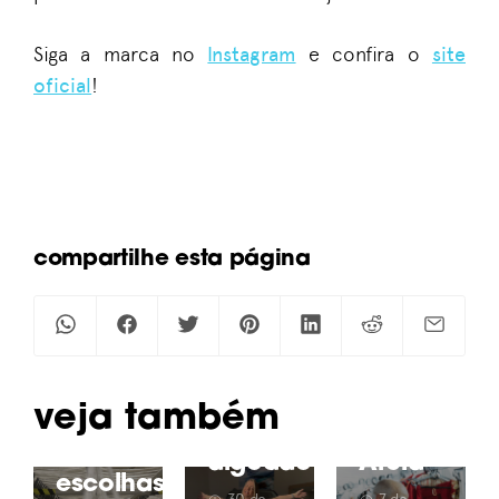
Siga a marca no
Instagram
e confira o
site
oficial
!
ALGODÃO &
Acabamento,
SUSTENTABILIDADE
MODA &
compartilhe esta página
urdume,
ESTILO
Da
gramatura:
fralda
Identidade
termos
à
a
têxteis
caminhonete:
linguagem
que te
os
criativa
ajudam
subprodutos
da
Veja também
a fazer
do
marca
melhores
algodão
Areia
escolhas