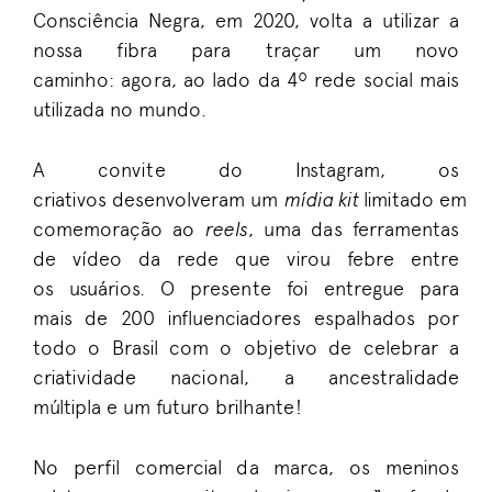
Consciência Negra
, em 2020
, volta a
utilizar a
nossa fibra para
tr
a
çar um novo
caminho
:
a
gora,
ao lado da 4º rede social mais
utilizada no mundo.
A convite do Instagram
,
os
criativos
desenvolveram
um
mídia
kit
limitado
em
comemoração ao
reels
, uma das ferramentas
de vídeo da re
de
que virou febre e
ntre
os
usuários
. O presente
foi entregue para
mais
de
200 influenciadores espalhados por
todo o Brasil
com o objetivo de
c
elebrar a
criatividade nacional
, a ancestralidade
múltipla
e um futuro brilhante
!
No perfil comercial da marca
,
os meninos