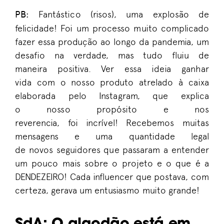
PB
:
F
antástico
(risos), uma explosão de
felicidade!
Foi
um processo muito complicado
fazer essa produção ao long
o
d
a pandemia
,
um
desafio na verdade
, m
as tudo fluiu de
maneira
positiva
.
V
er
essa ideia ganhar
vida
com o
nosso produto
a
trelado
à
caixa
elabo
rada
pelo Instagram
,
que
explica
o
nosso
propósito
e nos
reverencia
,
foi
incrível
!
Recebemos muitas
mensagens
e
uma quantidade legal
de
novos
segu
idores que
pass
aram
a entender
um pouco mais sobre o projeto e o que é a
DENDEZEIRO
! Cada
influencer
que postava
,
com
certeza
, gerava
um
entusiasmo
muito grande
!