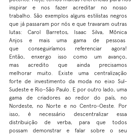
inspirar e nos fazer
acreditar
no nosso
trabalho
. São exemplos
a
lguns estilistas negros
que já passaram por nós
e que travaram outras
lutas
:
Carol Barretos, Isaac Silva
,
Mônic
a
Anjos
e
mais
uma gama de pessoas
que
c
onseguir
íamos
referencia
r
agora!
Então
,
enxergo isso como um avanço,
mas
acredito que
ainda precisamos
melhora
r
muito
.
E
xiste u
ma centralização
forte
de investimento d
a moda
no eixo
Sul
-
S
udeste
e R
io
–
São Paulo
. E por outro lado,
uma
gama de criadores ao redor do
paí
s
,
no
Nordeste,
no
Norte
e
no
Centro-Oeste
.
Por
isso, é necessário
descentralizar essa
distribuição de verba
,
para
que
todo
s
possam
demonstra
r
e falar sobre o seu