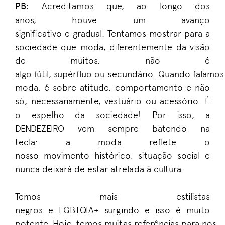
PB
:
Acreditamos
que
,
ao longo dos
anos
,
houve
um avanço
significativo
e
gradual
.
T
enta
mos
mostrar para a
sociedade que
moda,
diferente
mente
da visão
de muitos,
não
é
algo
fútil
,
supérfluo
ou
secundári
o.
Q
uando
falamos
moda
,
é
sobre atitude, comportamento
e
não
só
,
necessariamente
,
vestuário
ou
acessório
.
É
o
espelho da sociedade
!
Por isso, a
DENDEZEIRO vem sempre batendo na
tecla:
a
mod
a
reflete o
nosso
movimento
histórico
, situação social e
nunca deix
a
rá
de estar atrelada
à
cultura
.
T
emos mais estilistas
neg
ros
e
LGBTQIA+
surgindo
e
isso
é muito
potente
.
H
oje
,
temos
muita
s
referência
s
para
nos