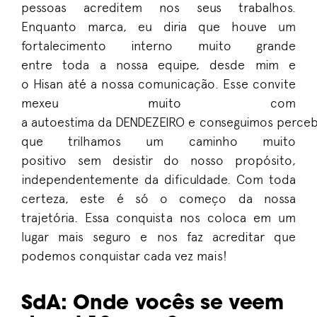
pessoas
acreditem
nos seus trabalhos.
E
nquanto
marca
, eu diria que houve um
fortalecimento interno muito grande
entre
toda
a
nossa equipe
, desde
mim
e
o
Hisan
até a
nossa
comunicação
.
E
sse convite
mexeu muito com
a
autoestima
da
DENDEZEIRO
e
conseguimos
perceb
que trilha
mos
um caminho muito
positivo
sem
desistir do nosso propósito,
independente
mente
da dificuldad
e
.
C
om toda
certeza
,
este
é só o come
ço da nossa
trajetória
. E
ssa
conquista nos coloca
em
um
lugar
mais seguro
e
nos faz
acreditar
que
podemos
conquistar cada vez mais
!
SdA
: O
nde vocês se veem