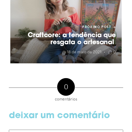
PRÓXIMO POST
Craftcore: a tendência que
resgata o artesanal
18 de maio de 2021
0
•
0
comentários
deixar um comentário