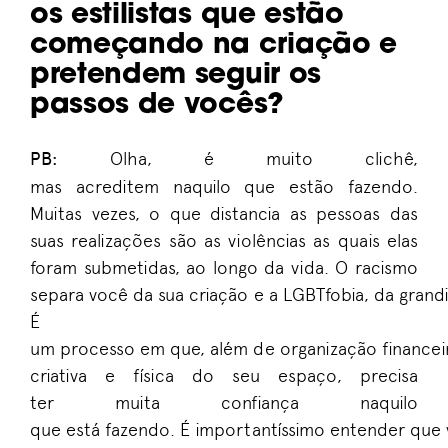
os
estilistas
que estão
começando na criação e
pretendem seguir os
passos de vocês?
PB
:
Olha, é muito
clichê
,
mas
acredit
em
naquilo que estão fazendo
.
M
uitas vezes
,
o que
distancia
as pessoas
das
suas realizações
são as
violências
a
s quais
elas
foram
submetidas
,
ao longo da vida. O racismo
separa
você
da
sua
criação
e
a
LGBTfob
ia
,
da
grand
É
um
processo
em
que
,
além
de
organização
financei
criativa e
física
do seu espaço,
precisa
ter
muit
a confiança
naquilo
que
está
fazendo.
É
importantíssimo
entender
que