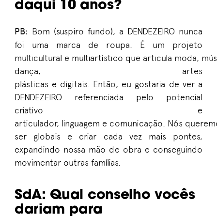
daqui 10 anos?
PB
:
Bom
(suspiro fundo)
,
a DENDEZEIRO nunca
foi uma marca de roupa.
É
um
projeto
multicul
t
u
r
al
e
multi
artístico
que
articula
moda
,
mús
dança, artes
plásticas
e
digitai
s.
Então,
eu
gostaria de
ver
a
D
ENDEZEIRO
referenciada pelo
potencial
criativo e
articulador
,
linguagem
e
comuni
caç
ão
.
Nós
querem
ser globais
e criar cada vez mais pontes,
expandindo nossa mão de obra e conseguindo
movimentar outras famílias.
SdA
:
Qual conselho vocês
dariam para