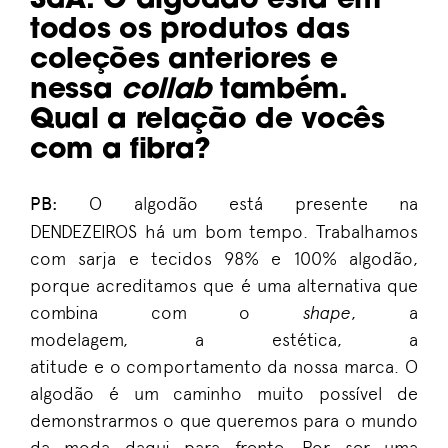
SdA
:
O algodão está em
todos os
produtos das
coleções anteriores e
nessa
collab
também
.
Q
ual
a relação de vocês
com a fibra?
PB
:
O
algodão está presente
na
DENDEZEIROS
há
um bom tempo
. T
rabalhamos
com
sarja
e
tecidos 98%
e
100% algodão,
porque a
creditamos
que é uma alternativa
que
combina
com o
shape
,
a
modelagem
,
a
estética
,
a
atitude
e
o
comportamento
da nossa marca
.
O
algodão é um caminho muito possível de
demonstrarmos o que queremos para o mundo
da moda daqui para frente.
Por ser u
ma