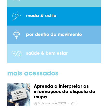
moda & estilo
por dentro do movimento
saúde & bem estar
mais acessados
Aprenda a interpretar as
informações da etiqueta da
roupa
5 de maio de 2020
•
0