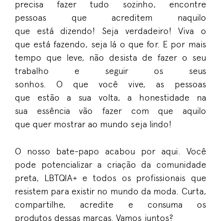
precisa fazer tudo sozinho,
encontr
e
pessoas
que
acredit
e
m
naquilo
que
está
dizendo
!
Seja verdadeiro
!
Viva
o
que
está
fazendo
, seja
lá
o que
for
.
E p
or mais
tempo que leve, não desista de fazer o seu
trabalho e seguir os seus
sonhos
.
O
que
você
vive
,
as pessoas
que
estão
a sua volta, a honestidade na
sua
essência
v
ão
fazer com
que
aquilo
que
quer
mostrar ao mundo
seja lindo!
O nosso bate-papo acabou por aqu
i. V
ocê
pode
potencializar
a criação da comunidade
preta,
LBTQIA+ e todos os profissionais que
resistem para existir
no mundo da moda
.
C
urt
a
,
compartilh
e
, acredit
e
e consum
a
os
produtos
dessas marcas
.
Vamos juntos?