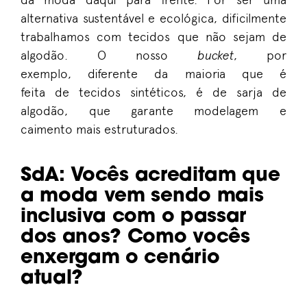
alternativa
sustentável
e
ecológica
,
dificilmente
trabalha
mos
com tecido
s
que não sejam de
algodão.
O
nosso
bucket
, por
exemplo,
diferente da m
aioria
que é
feita
de
tecidos sintéticos
,
é
de
sarja de
algodão,
que garante modelagem e
caimento
mais
estruturados
.
SdA
:
Vocês acreditam que
a moda vem sendo mais
inclusiva com o passar
dos anos? Como vocês
enxergam o cenário
atual?