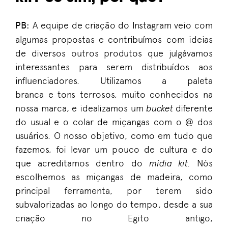
PB
:
A equipe de criação do Instagram veio com
algumas propostas e contribuímos com ideias
de diversos outros produtos que julgávamos
interessantes para serem distribuídos
a
os
influenciadores. Utilizamos a paleta
branc
a
e
tons terrosos
,
muito conhecidos na
nossa marca
,
e
idealizamos um
bucket
diferente
do usual
e
o
colar
de miçangas
com o @ dos
usuários.
O nosso objetivo, como em tudo que
fazemos, foi levar um pouco de
cultura e do
que acreditamos
dentro do
mídia
ki
t.
Nós
escolhemos as miçangas de madeira
,
como
principal ferramenta
,
por
t
erem
sido
subvalorizadas
ao longo do tempo
,
desde a sua
criação no Egito antigo,