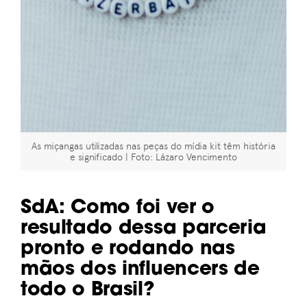
As miçangas utilizadas nas peças do mídia kit têm história
e significado | Foto: Lázaro Vencimento
SdA
:
Como foi ver o
resultado dessa parceria
pronto e rodando nas
mãos dos influencers de
todo o Brasil?