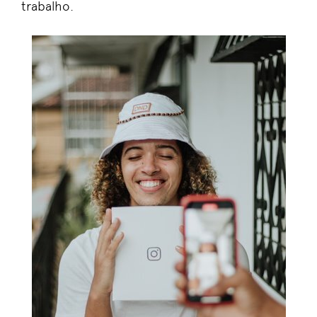
trab
alho.