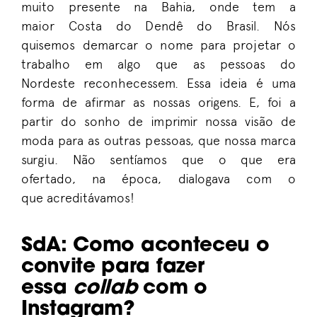
muito presente na Bahia, onde tem a
maior
C
osta d
o
D
endê
do Brasil.
Nós
quisemos
demarcar o nome
para
projetar o
trabalho
em algo que as
pessoa
s
d
o
Nordeste
reconhecessem
.
Essa ideia
é
uma
forma de afirmar as nossas origens
.
E, foi a
partir do sonho de
imprimir
noss
a visão de
moda
para as outras pessoas
, que nossa marca
surgiu
.
N
ão
sentíamos
que
o
que era
ofertado
,
na
época
, dialogava com o
que
acreditávamos
!
SdA
:
Como aconteceu o
convite para fazer
essa
collab
com o
Instagram?