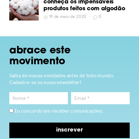
conheça os impensáveis
produtos feitos com algodão
19 de maio de 2020
•
0
abrace este
movimento
Saiba de nossas novidades antes de todo mundo.
Cadastre-se na nossa newsletter!
Eu concordo em receber comunicações.
inscrever