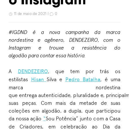
o Instagram
11 de maio de 2021 |
0
#IGDND
é
a nova campanha da marca
nordestina e
agênero, DENDEZEIRO,
com o
Instagram
e trouxe
a
resistência
d
o
algodão
para
contar essa história.
A
DENDEZEIRO
,
que tem por trás os
estilistas
Hisan
Silva e
Pedro Batalha
, é uma
marca nordestina
que
entrega
autenticidade
,
pluralidade
e
,
principal
suas peças
. Com
mais da metade
d
e
suas
coleções
em algodão, a dupla
,
que participou
da nossa ação
“
Sou Potência
”
junto com
a Casa
de Criadores
,
em celebração ao
Dia da