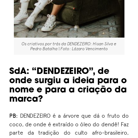
Os criativos por trás da DENDEZEIRO: Hisan Silva e
Pedro Batalha | Foto: Lázaro Vencimento
SdA
:
“
DENDEZEIRO
”
, de
onde surgiu a ideia p
ara
o
nome e para a criação da
marca?
PB
:
DENDEZEIRO é a
á
rvor
e
que
dá
o fruto do
coco
, de
onde é
extraído
o
óleo
do
dendê
!
F
az
parte da tradição
do culto
afro-brasileiro
,