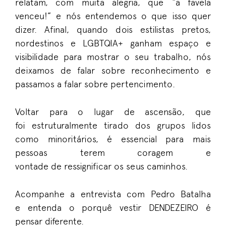
relatam, com muita alegria, que “a favela
venceu!” e nós entendemos o que isso quer
dizer. Afinal, quando dois estilistas pret
os
,
nordestinos e LGBTQIA+
ganham espaço
e
visibilidade para mostrar o seu trabalho,
nós
deixamos de falar sobre reconhecimento
e
passamos a
falar sobre pertencimento.
Voltar para o lugar de ascensão
,
que
foi
estruturalmente
tirado
dos grupos lidos
como minoritários
,
é essencial para mais
p
essoas
te
rem
cor
agem e
vontade
de
ressignificar os seus caminhos.
Acompanhe a entrevista com
Pedro Batalha
e
entenda
o
porqu
ê
vestir
DENDEZEIRO
é
pensar
diferente.