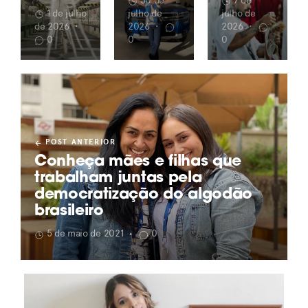
30 de
7 de
1 de julho
julho de
julho de
de 2026
•
2026
•
2026
•
0
0
0
POST ANTERIOR
Conheça mães e filhas que
trabalham juntas pela
democratização do algodão
brasileiro
5 de maio de 2021
0
•