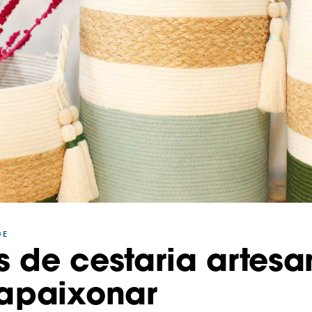
DE
 de cestaria artesa
 apaixonar