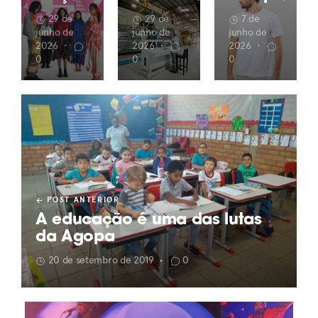
29 de
29 de
7 de
junho de
junho de
junho de
2026
•
2026
•
2026
•
0
0
0
POST ANTERIOR
A educação é uma das lutas
da Agopa
20 de setembro de 2019
0
•