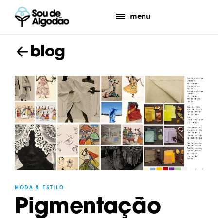
menu
blog
MODA & ESTILO
Pigmentação