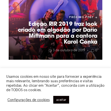
PRÓXIMO POST
Edição RIR 2019 traz look
criado em algodão por Dario
Mittmann para a cantora
Karol Conka
3 de outubro de 2019
0
•
Usamos cookies em nosso site para fornecer a experiência
0
mais relevante, lembrando suas preferências e visitas
repetidas. Ao clicar em “Aceitar”, concorda com a utilização
de TODOS os cookies.
comentários
Configurações de cookies
aceitar
deixar um comentário