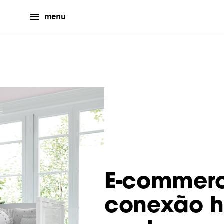
menu
E-commer
conexão 