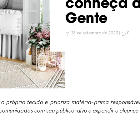
conheça a
Gente
28 de setembro de 2023 |
0
o próprio tecido e prioriza matéria-prima responsáve
r comunidades com seu público-alvo e expandir o alcanc