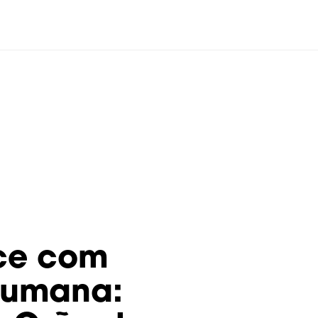
ce com
humana: