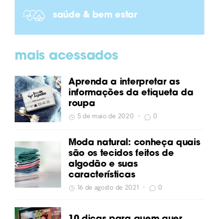
saúde & bem estar
mais acessados
Aprenda a interpretar as
informações da etiqueta da
roupa
5 de maio de 2020
•
0
Moda natural: conheça quais
são os tecidos feitos de
algodão e suas
características
16 de agosto de 2021
•
0