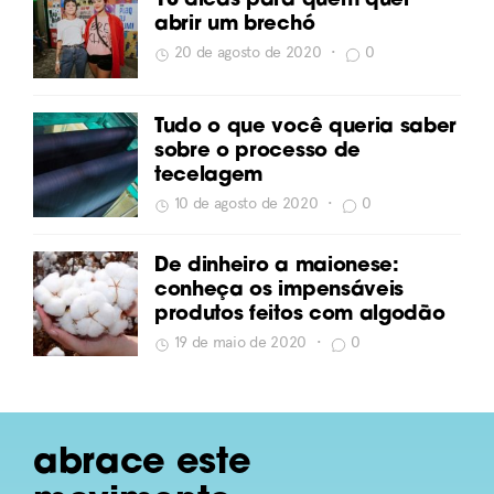
10 dicas para quem quer
abrir um brechó
20 de agosto de 2020
•
0
Tudo o que você queria saber
sobre o processo de
tecelagem
10 de agosto de 2020
•
0
De dinheiro a maionese:
conheça os impensáveis
produtos feitos com algodão
19 de maio de 2020
•
0
abrace este