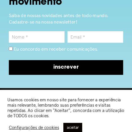
movimento
Saiba de nossas novidades antes de todo mundo.
Cadastre-se na nossa newsletter!
Eu concordo em receber comunicações.
inscrever
Usamos cookies em nosso site para fornecer a experiência
2026 © Sou de Algodão
mais relevante, lembrando suas preferências e visitas
repetidas. Ao clicar em “Aceitar”, concorda com a utilização
de TODOS os cookies.
Política de Privacidade
|
Termos de Uso
Configurações de cookies
aceitar