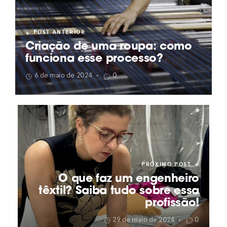
POST ANTERIOR
Criação de uma roupa: como
funciona esse processo?
6 de maio de 2024
0
•
PRÓXIMO POST
O que faz um engenheiro
têxtil? Saiba tudo sobre essa
profissão!
29 de maio de 2024
0
•