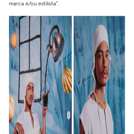
marca e/ou estilista
”
.