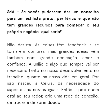
SdA
–
Se vocês pudessem dar um conselho
para um estilista
preto
, periférico
e que não
tem grandes recursos para começar o seu
próprio negócio, qual seria?
Não desista
. A
s coisas t
ê
m tendência a se
tornar
em
confusas, mas
grandes ideias vêm
também
com grande dedicação, amor e
confiança. A união é algo que sempre vai ser
necessário tanto no nosso desenvolvimento no
trabalho, quanto na nossa vida em geral
. P
or
isso nasceu a Célula, da necessidade do
suporte aos nossos iguais
. E
ntão
,
ajude quem
está ao seu redor, crie uma rede de conexão,
de trocas
e
de aprendizado.