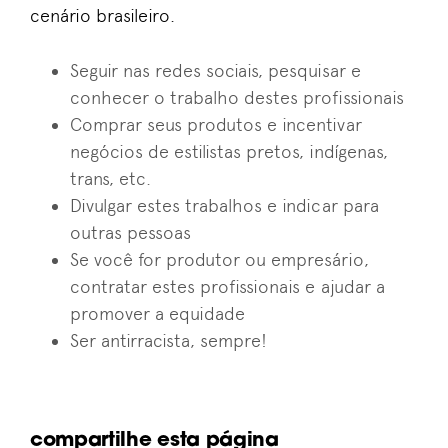
cenário brasileiro.
Seguir nas redes sociais, pesquisar e
conhecer o trabalho destes profissionais
Comprar seus produtos e incentivar
negócios de estilistas pretos, indígenas,
trans, etc.
Divulgar estes trabalhos e indicar para
outras pessoas
Se você for produtor ou empresário,
MODA &
ESTILO
contratar estes profissionais e ajudar a
4º
promover a equidad
e
Desafio
Ser antirracista
,
sempre
!
Sou
de
Algodão
ALGODÃO &
SUSTENTABILIDAD
+
compartilhe esta página