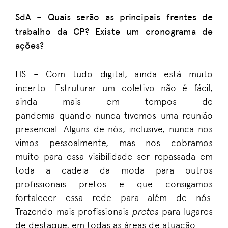
SdA –
Quais serão as principais frentes de
trabalho da CP? Existe um cronograma de
ações?
HS –
Com tudo digital, ainda está muito
incerto. Estruturar um coletivo não é fácil,
ainda mais em tempos de
pandemia
quando
nunca tivemos uma reunião
presencial. Alguns de nós
,
inclusive
,
nunca nos
vimos pessoalmente, mas n
o
s cobramos
muito
para
essa visibilidade se
r
repassada em
toda a cadeia da moda para outros
profissionais pretos e que consigamos
fortalecer essa rede para além de nós.
Trazendo mais profissionais
pret
e
s
para lugares
de destaque, em todas as áreas de atuação.