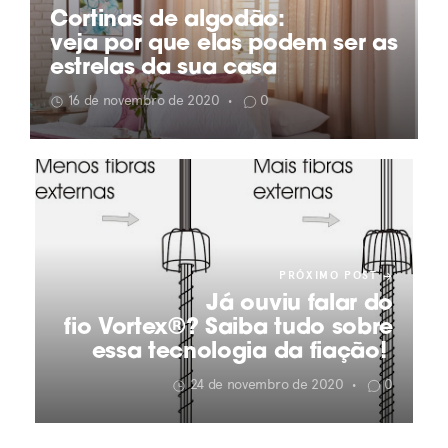
Cortinas de algodão:
veja por que elas podem ser as
estrelas da sua casa
16 de novembro de 2020
0
•
PRÓXIMO POST
Já ouviu falar do
fio Vortex®? Saiba tudo sobre
essa tecnologia da fiação!
24 de novembro de 2020
0
•