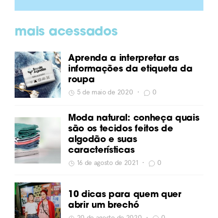
mais acessados
Aprenda a interpretar as
informações da etiqueta da
roupa
5 de maio de 2020
•
0
Moda natural: conheça quais
são os tecidos feitos de
algodão e suas
características
16 de agosto de 2021
•
0
10 dicas para quem quer
abrir um brechó
20 de agosto de 2020
•
0