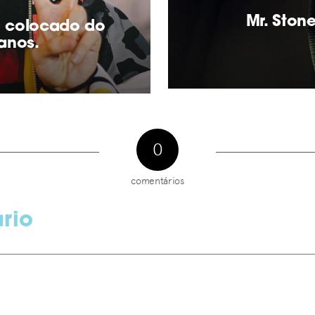
Mr. Ston
o colocado do
anos.
0
comentários
rio