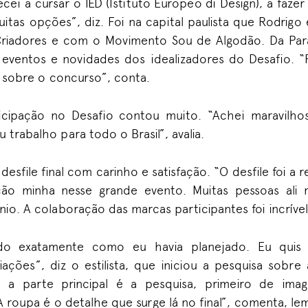
cei a cursar o IED (Istituto Europeo di Design), a fazer
tas opções”, diz. Foi na capital paulista que Rodrig
Criadores e com o Movimento Sou de Algodão. Da Par
 eventos e novidades dos idealizadores do Desafio. “F
i sobre o concurso”, conta.
rticipação no Desafio contou muito. “Achei maravilhos
trabalho para todo o Brasil”, avalia.
esfile final com carinho e satisfação. “O desfile foi a
ção minha nesse grande evento. Muitas pessoas ali 
io. A colaboração das marcas participantes foi incrível
udo exatamente como eu havia planejado. Eu qui
ações”, diz o estilista, que iniciou a pesquisa sobr
 a parte principal é a pesquisa, primeiro de imag
. A roupa é o detalhe que surge lá no final”, comenta, l