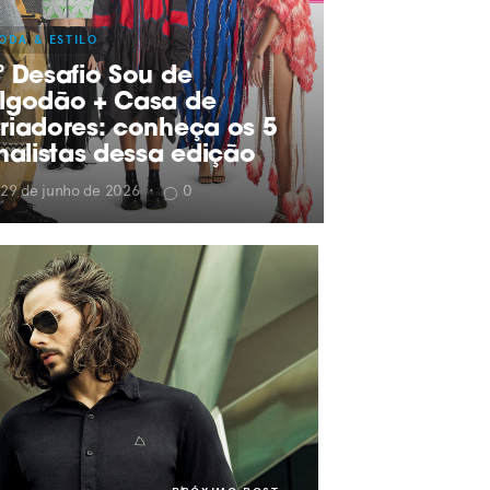
ODA & ESTILO
º Desafio Sou de
lgodão + Casa de
riadores: conheça os 5
inalistas dessa edição
29 de junho de 2026
•
0