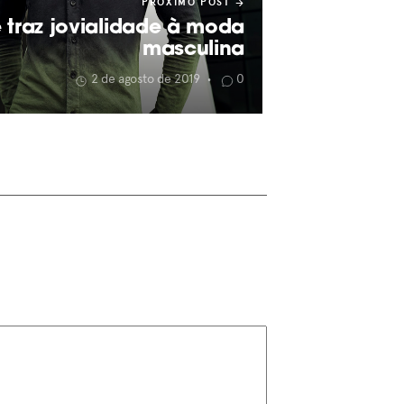
PRÓXIMO POST
e traz jovialidade à moda
masculina
2 de agosto de 2019
0
•