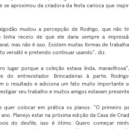
e se aproximou da criadora da festa carioca que insp
.
algodão mudou a percepção de Rodrigo, que não tin
u tinha receio de que ele daria sempre a impressã
nal, mas não é isso. Existem muitas formas de trabalhar 
o versátil e pretendo continuar usando”, diz.
ro lugar porque a coleção estava linda, maravilhosa”
 e do entrevistador. Brincadeiras à parte, Rodri
 o resultado e adiciona um fato muito importante sob
restigiar seu trabalho e muitos amigos estavam presente
le quer colocar em prática os planos: “O primeiro p
 ano. Planejo estar na próxima edição da Casa de Cria
is do desfile, isso é ótimo. Quero começar min