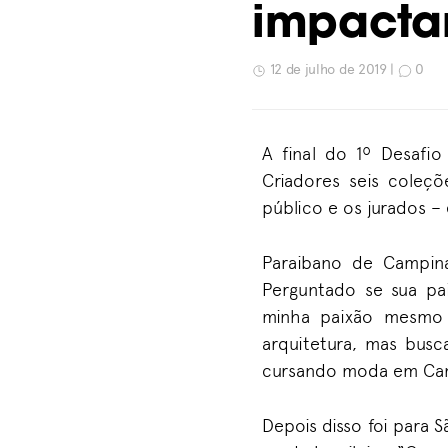
impacta
12 de julho de 2019 |
0
A final do 1º Desafi
Criadores seis coleçõ
público e os jurados –
Paraibano de Campina
Perguntado se sua pai
minha paixão mesmo 
arquitetura, mas busc
cursando moda em Camp
Depois disso foi para 