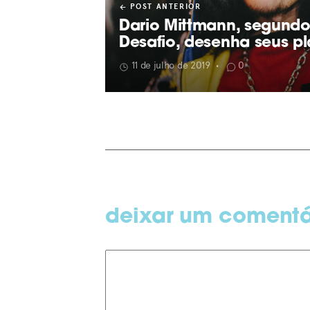
POST ANTERIOR
Dario Mittmann, segund
Desafio, desenha seus pl
11 de julho de 2019
0
•
deixar um comentá