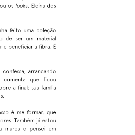
irou os
looks
, Eloína dos
ha feito uma coleção
o de ser um material
e beneficiar a fibra. É
, confessa, arrancando
go comenta que ficou
re a final: sua família
s.
asso é me formar, que
dores. Também já estou
ha marca e pensei em