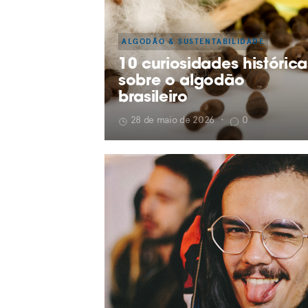
ALGODÃO & SUSTENTABILIDADE
10 curiosidades histórica
sobre o algodão
brasileiro
28 de maio de 2026
•
0