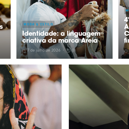
M
4
MODA & ESTILO
s
A
Identidade: a linguagem
C
criativa da marca Areia
f
7 de julho de 2026
•
0