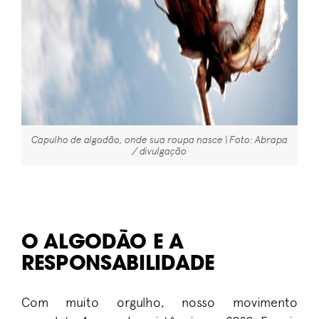
Capulho de algodão, onde sua roupa nasce | Foto: Abrapa
/ divulgação
O ALGODÃO E A
RESPONSABILIDADE
Com muito orgulho, n
osso movimento