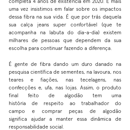
completa
4 anos de existência
em 20
20
. E
mais
uma vez
insistimos em falar sobre os impactos
dessa fibra na sua vida. É que por trás daquela
sua ca
lça jeans super
confortável (que te
acompanha na labuta do dia-a-dia) existem
milhares de pessoas que dependem da sua
escolha para continuar fazendo a diferença.
É gente de fibra dando um duro danado na
pesquisa científica de sementes, na lavoura, nos
teares e fiações, nas tecelagens, nas
confecções e, ufa, nas lojas
.
Assim,
o
produto
final
feito de algodão
tem uma
história
de
respeit
o
a
o trabalhador
do
campo
e
comprar peças de algodão
significa
ajudar a
manter
essa dinâmica de
responsabilidade
social
.