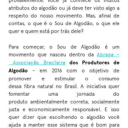
provavelmente,
você já conhece os muitos
atributos do algodão ou já
deve ter visto
algo a
respeito do nosso movimento
.
Mas, afinal de
contas, o que é o Sou de Algodão
, o que ele
quer
e qu
em está por trás dele?
P
a
ra começar, o Sou de Algodão é um
movimento que nasceu dentro
d
a
Abrapa –
Associação Brasileira
dos Produtores de
Algodão
– em 2016 com o objetivo de
promover e estimular o consumo
d
essa
fibra natural no
Brasil. A iniciativa quer
fomentar uma jornada do
produto
ambientalmente correta
, socialmente
justa e economicamente responsável. E isso
quer dizer que escolhendo o algodão você
ajuda a manter esse sistema
que é bom p
a
ra