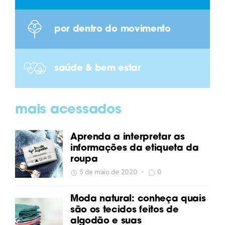
por dentro do movimento
saúde & bem estar
mais acessados
Aprenda a interpretar as
informações da etiqueta da
roupa
5 de maio de 2020
•
0
Moda natural: conheça quais
são os tecidos feitos de
algodão e suas