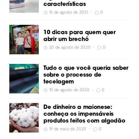
características
16 de agosto de 2021
•
0
10 dicas para quem quer
abrir um brechó
20 de agosto de 2020
•
0
Tudo o que você queria saber
sobre o processo de
tecelagem
10 de agosto de 2020
•
0
De dinheiro a maionese:
conheça os impensáveis
produtos feitos com algodão
19 de maio de 2020
•
0