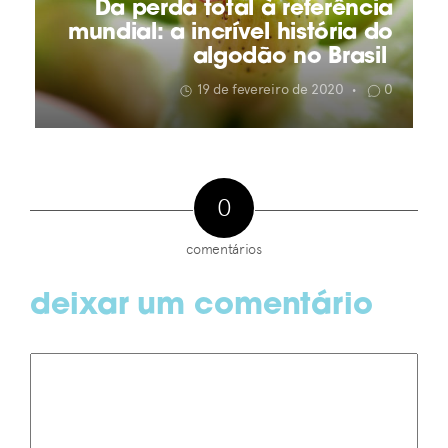
Da perda total à referência
mundial: a incrível história do
algodão no Brasil
19 de fevereiro de 2020
0
•
0
comentários
deixar um comentário