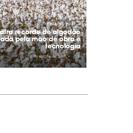
PRÓXIMO POST
 safra recorde de algodão
nada pela mão de obra e
tecnologia
6 de agosto de 2018
0
•