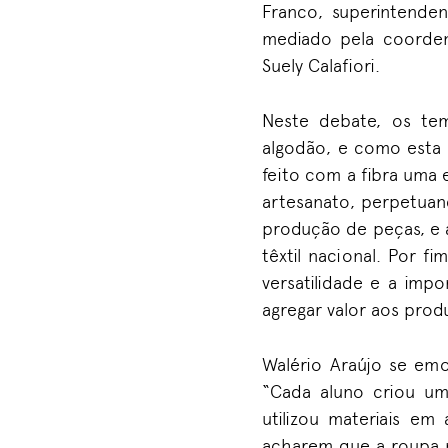
Franco, superintenden
mediado pela coorden
Suely Calafiori.
Neste debate, os tem
algodão, e como esta 
feito com a fibra uma 
artesanato, perpetuand
produção de peças, e a
têxtil nacional. Por f
versatilidade e a imp
agregar valor aos prod
Walério Araújo se em
“Cada aluno criou um
utilizou materiais e
acharem que a roupa n