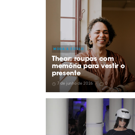
MODA & ESTILO
Thear: roupas com
memória para vestir o
presente
7 de junho de 2026
•
0