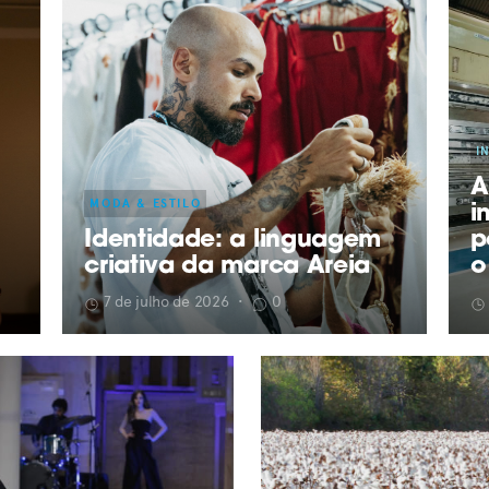
I
A
MODA & ESTILO
i
Identidade: a linguagem
p
criativa da marca Areia
o
7 de julho de 2026
•
0