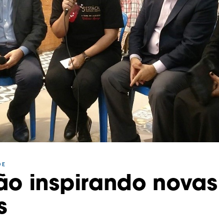
DE
ão inspirando novas
s