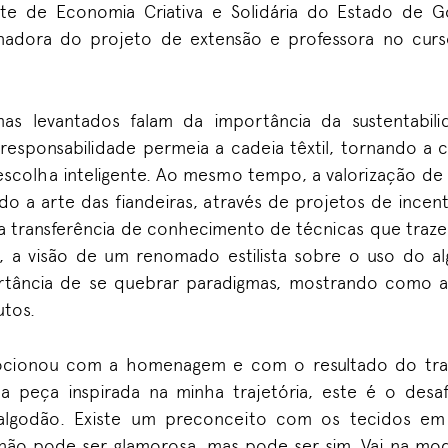
te de Economia Criativa e Solidária do Estado de Go
adora do projeto de extensão e professora no cur
as levantados falam da importância da sustentabi
responsabilidade permeia a cadeia têxtil, tornando 
escolha inteligente. Ao mesmo tempo, a valorização de 
o a arte das fiandeiras, através de projetos de ince
 transferência de conhecimento de técnicas que trazem
im, a visão de um renomado estilista sobre o uso do a
ortância de se quebrar paradigmas, mostrando como 
utos.
ocionou com a homenagem e com o resultado do tra
a peça inspirada na minha trajetória, este é o desa
m algodão. Existe um preconceito com os tecidos em
ão pode ser glamorosa, mas pode ser sim. Vai na mod