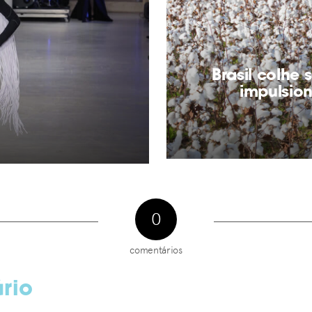
Brasil colhe
impulsio
0
comentários
rio