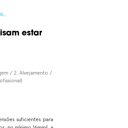
go.
isam estar
gem / 2. Alvejamento /
ofissional)
nsões suficientes para
los: no mínimo 16mm², a