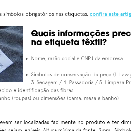
 símbolos obrigatórios nas etiquetas,
confira este arti
Quais informações prec
na etiqueta têxtil?
Nome, razão social e CNPJ da empresa
Símbolos de conservação da peça (1. Lava
3. Secagem / 4. Passadoria / 5. Limpeza Pr
cido e identificação das fibras
anho (roupas) ou dimensões (cama, mesa e banho)
evem ser localizadas facilmente no produto e ter dime
es sejam legíveis. Altura mínima da fonte: 2mm. Símbo