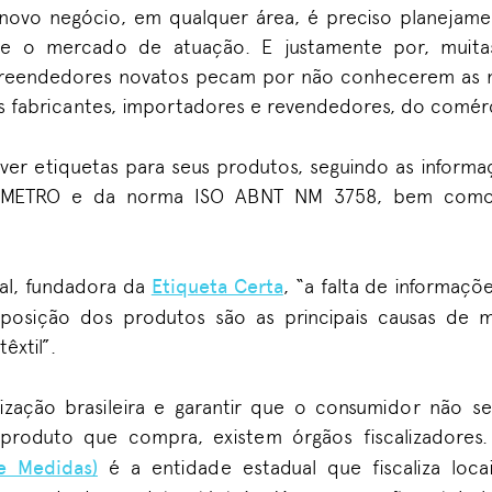
novo negócio, em qualquer área, é preciso planejame
re o mercado de atuação. E justamente por, muitas
reendedores novatos pecam por não conhecerem as 
es fabricantes, importadores e revendedores, do comérc
er etiquetas para seus produtos, seguindo as informaç
NMETRO e da norma ISO ABNT NM 3758, bem como
al, fundadora da
Etiqueta Certa
, “a falta de informaçõ
osição dos produtos são as principais causas de 
êxtil”.
zação brasileira e garantir que o consumidor não se
produto que compra, existem órgãos fiscalizadores
 e Medidas)
é a entidade estadual que fiscaliza loc