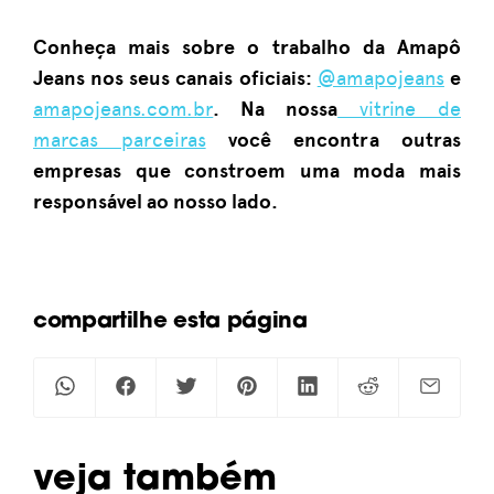
Conheça mais sobre o trabalho da Amapô
Jeans nos seus canais oficiais:
@amapojeans
e
amapojeans.com.br
. Na nossa
vitrine de
marcas parceiras
você encontra outras
empresas que constroem uma moda mais
INOVAÇÃO E
DIVERSIDADE
responsável ao nosso lado.
Antes
de
chegar
ALGODÃO &
SUSTENTABILIDADE
na
ALGODÃO &
compartilhe esta página
SUSTENTABILIDAD
indústria,
Da
a fibra
fralda
Tecidos
passa
à
de
pela
caminhonete:
algodão:
algodoeira;
os
como
conheça
subprodutos
podem
Veja também