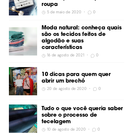
roupa
5 de maio de 2020
•
0
Moda natural: conheça quais
são os tecidos feitos de
algodão e suas
características
16 de agosto de 2021
•
0
10 dicas para quem quer
abrir um brechó
20 de agosto de 2020
•
0
Tudo o que você queria saber
sobre o processo de
tecelagem
10 de agosto de 2020
•
0