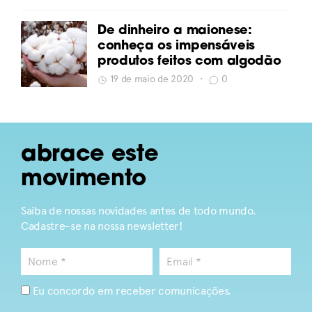
De dinheiro a maionese:
conheça os impensáveis
produtos feitos com algodão
19 de maio de 2020
•
0
abrace este
movimento
Saiba de nossas novidades antes de todo mundo.
Cadastre-se na nossa newsletter!
Eu concordo em receber comunicações.