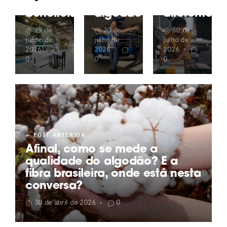
o
do
ser tão
beneficiamento
algodão
diferentes?
29 de
30 de
30 de
junho de
julho de
julho de
2026
•
2026
•
2026
•
0
0
0
POST ANTERIOR
Afinal, como se mede a
qualidade do algodão? E a
fibra brasileira, onde está nesta
conversa?
30 de abril de 2026
0
•