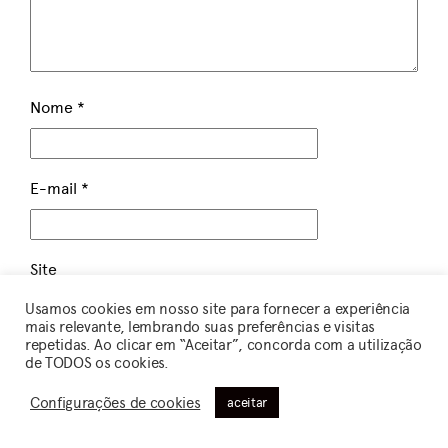
Nome
*
E-mail
*
Site
Usamos cookies em nosso site para fornecer a experiência
mais relevante, lembrando suas preferências e visitas
repetidas. Ao clicar em “Aceitar”, concorda com a utilização
de TODOS os cookies.
Salvar meus dados neste navegador para a próxima
vez que eu comentar.
Configurações de cookies
aceitar