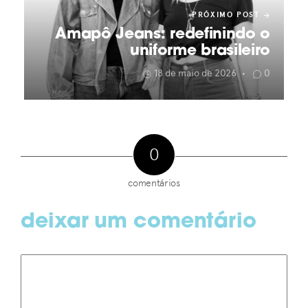
PRÓXIMO POST
Amapô Jeans: redefinindo o
uniforme brasileiro
18 de maio de 2026
0
•
0
comentários
deixar um comentário