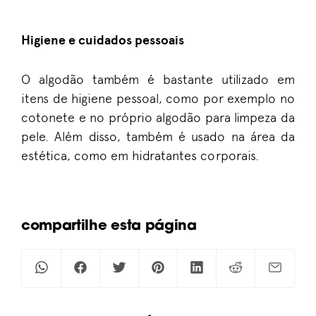
Higiene e cuidados pessoais
O algodão também é bastante utilizado em
itens de higiene pessoal, como por exemplo no
cotonete e no próprio algodão para limpeza da
pele. Além disso, também é usado na área da
estética, como em hidratantes corporais.
MODA &
ESTILO
MODA &
ALGODÃO &
compartilhe esta página
ESTILO
SUSTENTABILIDADE
Thear:
Identidade:
Tecidos
roupas
a
de
com
linguagem
algodão:
memória
criativa
como
para