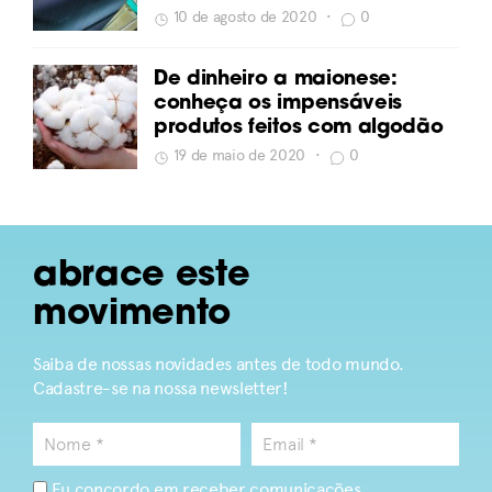
10 de agosto de 2020
•
0
De dinheiro a maionese:
conheça os impensáveis
produtos feitos com algodão
19 de maio de 2020
•
0
abrace este
movimento
Saiba de nossas novidades antes de todo mundo.
Cadastre-se na nossa newsletter!
Eu concordo em receber comunicações.