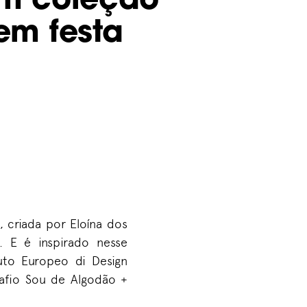
em coleção
em festa
 criada por Eloína dos
. E é inspirado nesse
uto Europeo di Design
safio Sou de Algodão +