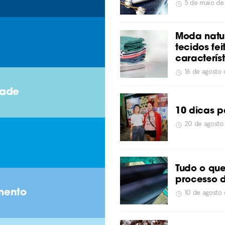
5 de maio d
Moda natur
tecidos fe
caracterís
16 de agosto
dade
10 dicas p
20 de agosto
Tudo o que
processo 
mento
10 de agosto