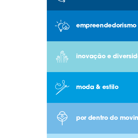
empreendedorismo
inovação e diversi
moda & estilo
por dentro do movi