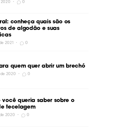
e 2020
•
0
al: conheça quais são os
itos de algodão e suas
ticas
 de 2021
•
0
ara quem quer abrir um brechó
 de 2020
•
0
 você queria saber sobre o
de tecelagem
 de 2020
•
0