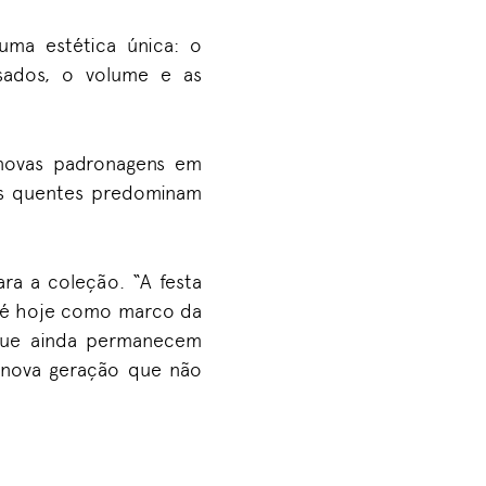
uma estética única: o
ssados, o volume e as
 novas padronagens em
s quentes predominam
ara a coleção. “A festa
até hoje como marco da
 que ainda permanecem
a nova geração que não