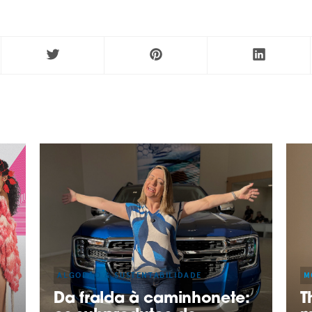
ALGODÃO & SUSTENTABILIDADE
M
Da fralda à caminhonete:
T