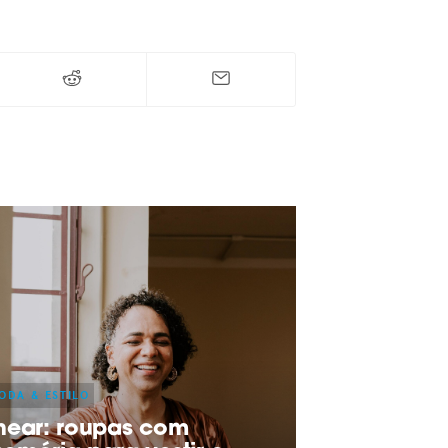
ODA & ESTILO
hear: roupas com