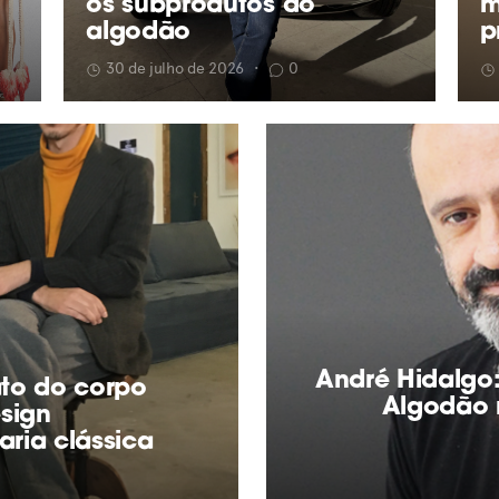
os subprodutos do
m
algodão
p
30 de julho de 2026
•
0
André Hidalgo:
ato do corpo
Algodão 
sign
ria clássica