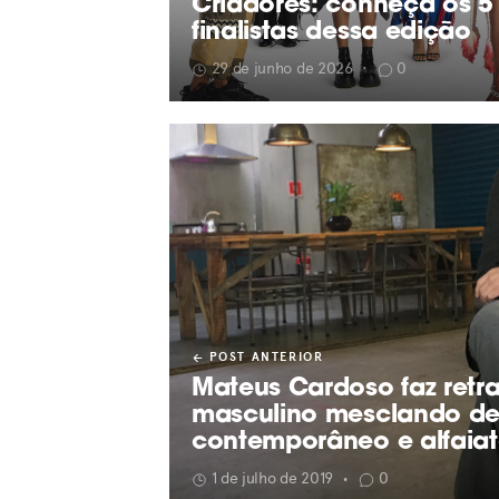
Criadores: conheça os 5
finalistas dessa edição
29 de junho de 2026
•
0
POST ANTERIOR
Mateus Cardoso faz retr
masculino mesclando de
contemporâneo e alfaiata
1 de julho de 2019
0
•