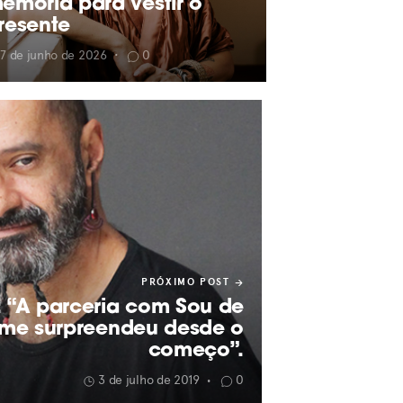
emória para vestir o
resente
7 de junho de 2026
•
0
PRÓXIMO POST
 “A parceria com Sou de
me surpreendeu desde o
começo”.
3 de julho de 2019
0
•