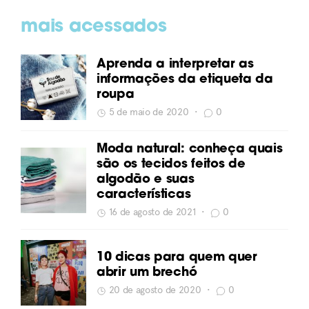
mais acessados
Aprenda a interpretar as
informações da etiqueta da
roupa
5 de maio de 2020
•
0
Moda natural: conheça quais
são os tecidos feitos de
algodão e suas
características
16 de agosto de 2021
•
0
10 dicas para quem quer
abrir um brechó
20 de agosto de 2020
•
0