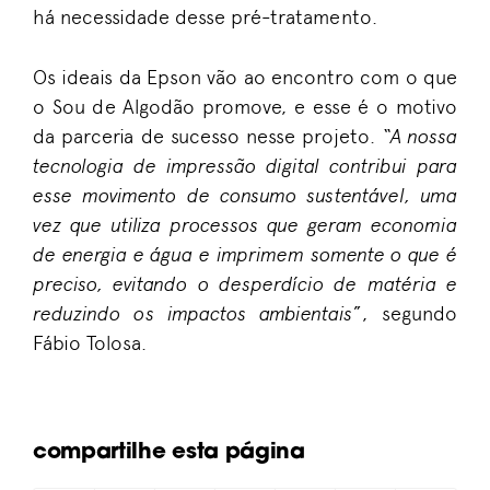
há necessidade desse pré-tratamento.
Os ideais da Epson vão ao encontro com o que
o Sou de Algodão promove, e esse é o motivo
da parceria de sucesso nesse projeto.
“A nossa
tecnologia de impressão digital contribui para
esse movimento de consumo sustentável, uma
vez que utiliza processos que geram economia
de energia e água e imprimem somente o que é
preciso, evitando o desperdício de matéria e
reduzindo os impactos ambientais
”, segundo
Fábio Tolosa.
Malha
não é
tudo
ALGODÃO &
MODA &
SUSTENTABILIDADE
ESTILO
igual:
compartilhe esta página
Da
como
Stylists: