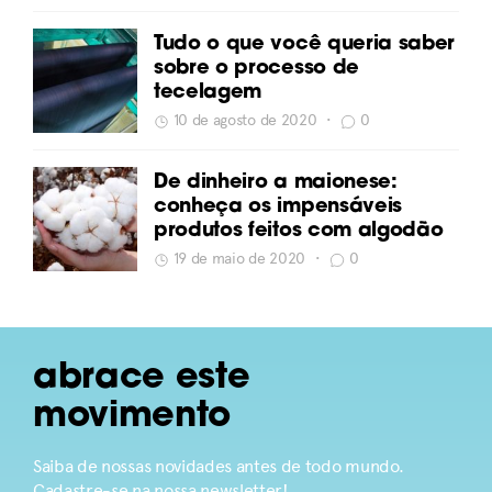
Tudo o que você queria saber
sobre o processo de
tecelagem
10 de agosto de 2020
•
0
De dinheiro a maionese:
conheça os impensáveis
produtos feitos com algodão
19 de maio de 2020
•
0
abrace este
movimento
Saiba de nossas novidades antes de todo mundo.
Cadastre-se na nossa newsletter!