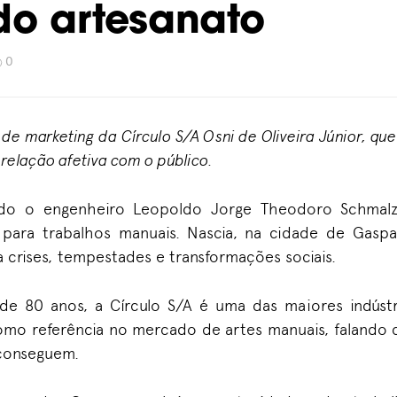
do artesanato
0
 de marketing da Círculo S/A Osni de Oliveira Júnior
,
que
 relação afetiva com o público.
ndo o engenheiro
Leopoldo Jorge Theodoro
Schmal
s para trabalhos manuais. Nascia,
na cidade de Gaspar
a crises, tempestades e transformações sociais.
 de 80 anos,
a Círculo S/A
é uma das maiores indústr
como
referência no merca
do de artes manuais
, falando
conseguem
.