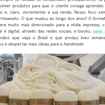
volver produtos para que o c
liente
consiga aprender, 
o e, claro, incrementar a sua renda. Nosso foco se
 artesanato. O que mudou ao longo dos anos? O form
era muito mais direcionado para a mídia impressa,
al é digital, através das redes sociais, e-books,
canal
tesãos que viaja o Brasil e que
produz
lives
semana
os e despertar mais ideias para o
handmade
.