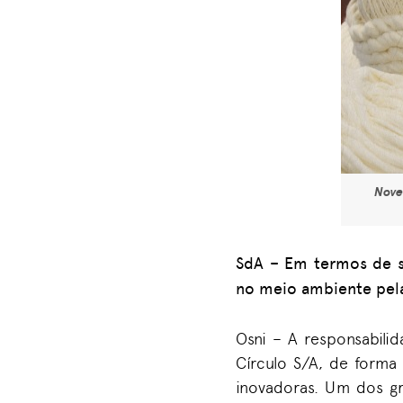
Nove
SdA
–
Em termos de s
no meio ambiente pela
Osni –
A responsabili
Círculo S/A, de forma
inovadoras. Um dos g