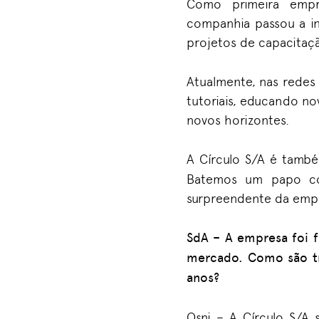
Como primeira empr
companhia
passou a in
projetos de capacitaçã
Atualmente
, nas redes
tutoriais, educando n
novos horizontes.
A Círculo S/A é
tamb
B
atemos um papo com
surpreendente da emp
SdA
– A empresa foi f
mercado. Como são tr
anos?
Osni –
A Círculo S/A 