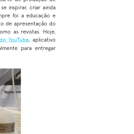
se inspirar
,
criar ainda
mpre foi a educação e
ato de apresentação do
 como
as revistas. H
oje,
 do YouTube
, aplicativo
lmente para entregar