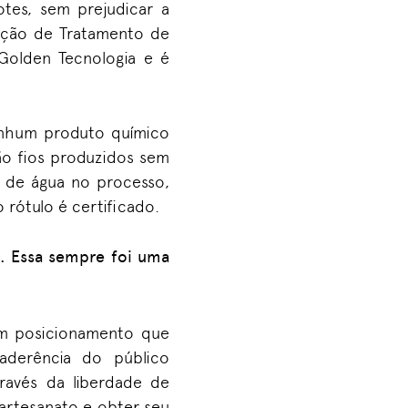
otes, sem prejudicar a
tação de Tratamento de
Golden Tecnologia e é
enhum produto químico
ão fios produzidos sem
 de água no processo,
 rótulo é certificado.
o.
Es
sa
sempre foi uma
um posicionamento que
aderência do público
ravés da liberdade de
 artesanato e obter seu