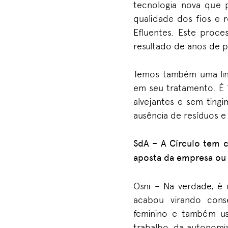
tecnologia nova que p
qualidade dos fios e 
Efluentes. Este proc
resultado de anos de p
Temos
também
uma li
em seu tratamento
. É
alvejantes e sem tin
ausência de resíduos e
SdA
–
A Círculo tem 
aposta da empresa ou
Osni –
Na verdade, é 
acabou virando con
feminino
e também us
trabalho, da autonomia