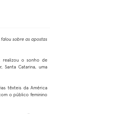
 falou sobre as
apostas
z
realizou
o sonho de
, Santa Catarina, uma
ias têxteis d
a
América
 com o público feminino