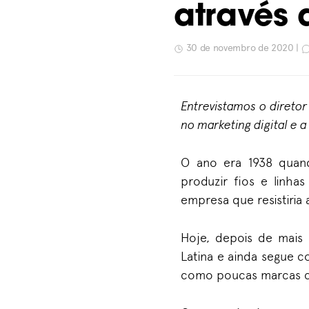
através 
30 de novembro de 2020 |
Entrevistamos o diretor
no marketing digital
e
a
O ano era 1938 qua
produzir fios e linha
empresa que resistiria 
Hoje, d
epois de mais
Latina
e
a
inda segue 
como poucas marcas 