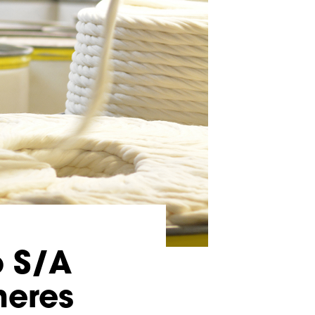
o S/A
heres