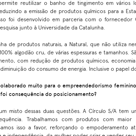
ermite reutilizar o banho de tingimento em vários l
reduzindo a emissão de produtos químicos para a Es
esso foi desenvolvido em parceria com o fornecedor
esquisa junto à Universidade da Catalunha.
nha de produtos naturais
, a Natural,
que não utiliza n
100% algodão cru, de várias espessuras
e
tamanhos
.
S
gimento, com redução de produtos químicos, economia
 diminuição do consumo de energia. Inclusive o papel do
colaborado muito para o empreendedorismo feminin
 foi consequência do posicionamento?
um misto dessas duas questões. A Círculo S/A tem 
sequência. Trabalhamos com produtos
com
maior 
amos isso a favor, reforçando o empoderamento at
 e independência, da mulher poder criar e vender seu