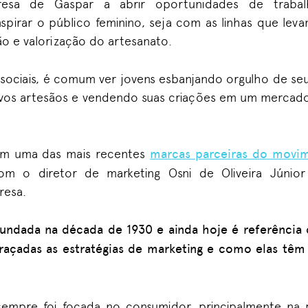
esa de Gaspar a abrir oportunidades de trabal
spirar
o público feminino, seja com as linhas que le
o e valorização do artesanato.
 sociais, é comum ver jovens esbanjando orgulho de se
ovos artesãos e vendendo suas criações em um mercad
ém
uma das mais recentes
marcas parceiras do movi
 o diretor de marketing Osni de Oliveira Júnior 
resa.
undada na década de 1930 e ainda hoje é referência
açadas as estratégias de marketing e como elas tê
sempre foi focada no consumidor, principalmente na