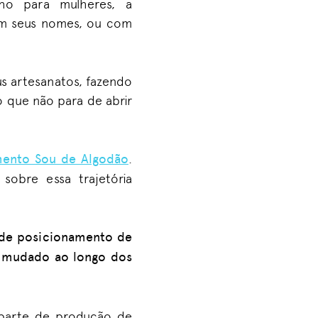
ho para mulheres, a
vam seus nomes,
ou
com
us artesanatos, fazendo
o que não para de
abrir
mento Sou de Algodão
.
sobre essa trajetória
 de posicionamento de
m mudado ao longo dos
 parte de produção de