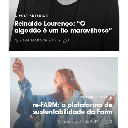
POST ANTERIOR
Reinaldo Lourenço: “O
algodão é um fio maravilhoso”
20 de agosto de 2019
0
•
PRÓXIMO POST
re-FARM: a plataforma de
sustentabilidade da Farm
26 de agosto de 2019
0
•