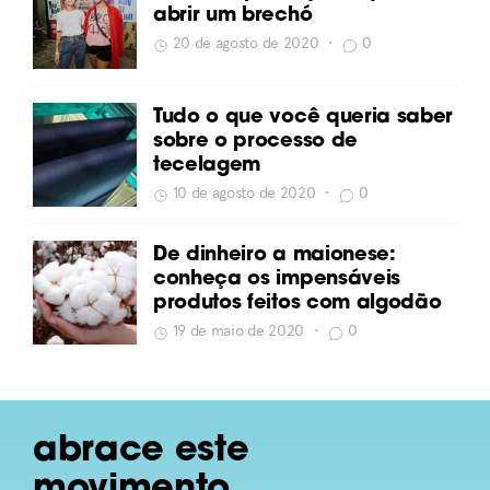
abrir um brechó
20 de agosto de 2020
•
0
Tudo o que você queria saber
sobre o processo de
tecelagem
10 de agosto de 2020
•
0
De dinheiro a maionese:
conheça os impensáveis
produtos feitos com algodão
19 de maio de 2020
•
0
abrace este
movimento