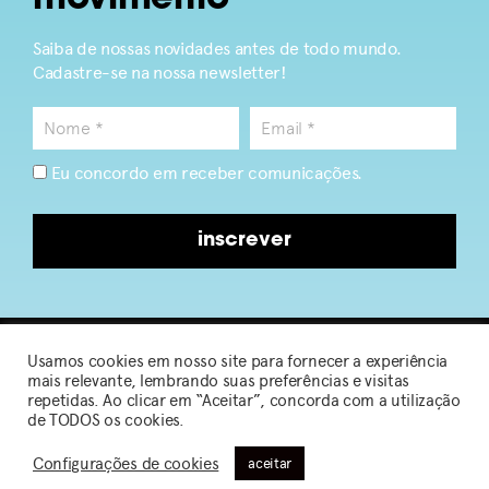
Saiba de nossas novidades antes de todo mundo.
Cadastre-se na nossa newsletter!
Eu concordo em receber comunicações.
inscrever
Usamos cookies em nosso site para fornecer a experiência
2026 © Sou de Algodão
mais relevante, lembrando suas preferências e visitas
repetidas. Ao clicar em “Aceitar”, concorda com a utilização
de TODOS os cookies.
Política de Privacidade
|
Termos de Uso
Configurações de cookies
aceitar