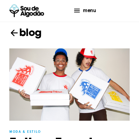
menu
blog
MODA & ESTILO