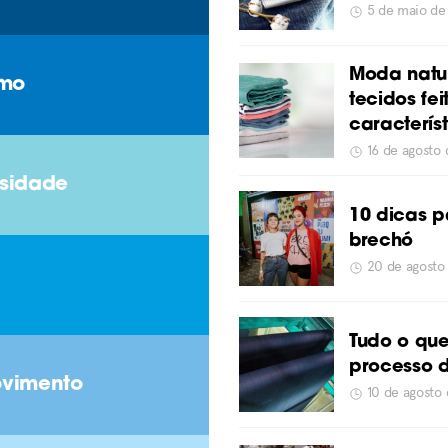
5 de maio d
Moda natur
smo
tecidos fe
caracterís
16 de agosto
rsidade
10 dicas p
brechó
20 de agosto
Tudo o que
processo 
ovimento
10 de agosto