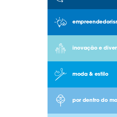
empreendedori
inovação e dive
moda & estilo
por dentro do m