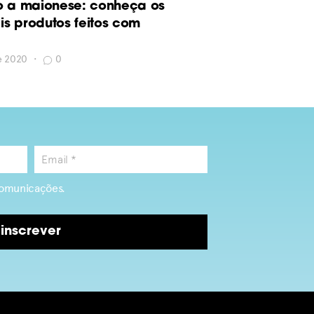
o a maionese: conheça os
s produtos feitos com
de 2020
•
0
omunicações.
inscrever