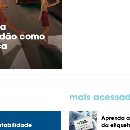
ra
godão como
ica
mais acessa
Aprenda a 
ntabilidade
da etiquet