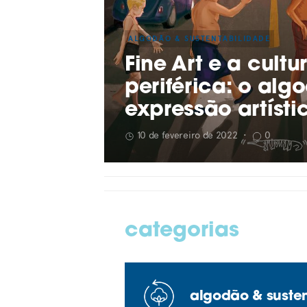
ALGODÃO & SUSTENTABILIDADE
Fine Art e a cultu
periférica: o al
expressão artíst
10 de fevereiro de 2022
•
0
categorias
algodão & suste