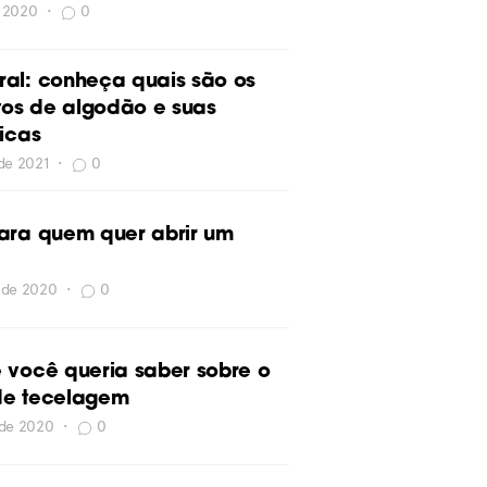
e 2020
•
0
al: conheça quais são os
itos de algodão e suas
ticas
 de 2021
•
0
ara quem quer abrir um
 de 2020
•
0
 você queria saber sobre o
de tecelagem
 de 2020
•
0