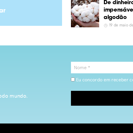
De dinheir
impensávei
ar
algodão
19 de maio 
Eu concordo em receber c
 todo mundo.