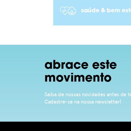
saúde & bem est
abrace este
movimento
Saiba de nossas novidades antes de
Cadastre-se na nossa newsletter!