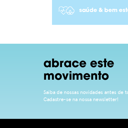
saúde & bem est
abrace este
movimento
Saiba de nossas novidades antes de
Cadastre-se na nossa newsletter!