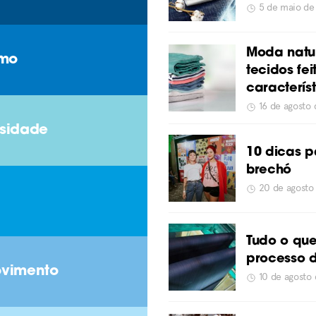
5 de maio d
Moda natur
smo
tecidos fe
caracterís
16 de agosto
rsidade
10 dicas p
brechó
20 de agosto
Tudo o que
processo 
ovimento
10 de agosto