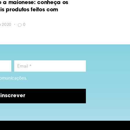
o a maionese: conheça os
s produtos feitos com
de 2020
•
0
omunicações.
inscrever