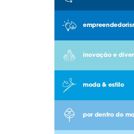
empreendedori
inovação e dive
moda & estilo
por dentro do m