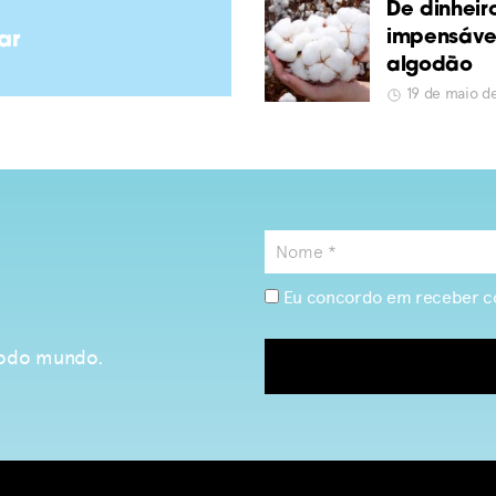
De dinheir
impensávei
ar
algodão
19 de maio 
Eu concordo em receber c
 todo mundo.