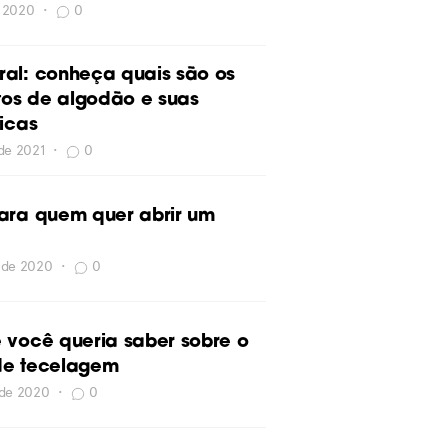
e 2020
•
0
al: conheça quais são os
itos de algodão e suas
ticas
 de 2021
•
0
ara quem quer abrir um
 de 2020
•
0
 você queria saber sobre o
de tecelagem
 de 2020
•
0