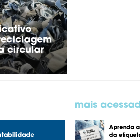
icativo
reciclagem
 circular
mais acessa
Aprenda a 
ntabilidade
da etiquet