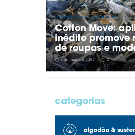
ALGODÃO & SUSTENTABILIDADE
Cotton Move: apl
inédito promove 
de roupas e moda
2 de maio de 2022
•
0
categorias
algodão & suste