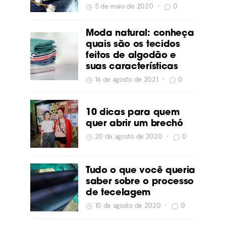
5 de maio de 2020
•
0
Moda natural: conheça
quais são os tecidos
feitos de algodão e
suas características
16 de agosto de 2021
•
0
10 dicas para quem
quer abrir um brechó
20 de agosto de 2020
•
0
Tudo o que você queria
saber sobre o processo
de tecelagem
10 de agosto de 2020
•
0