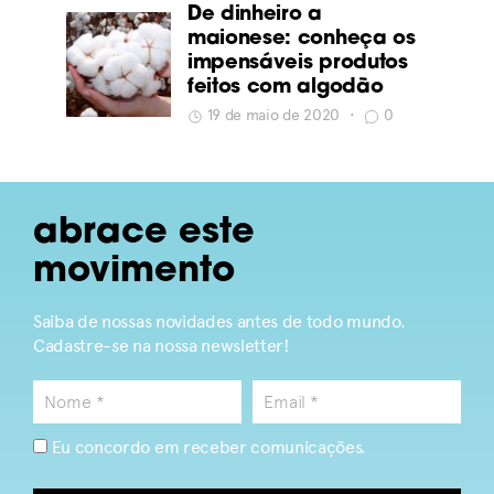
De dinheiro a
maionese: conheça os
impensáveis produtos
feitos com algodão
19 de maio de 2020
•
0
abrace este
movimento
Saiba de nossas novidades antes de todo mundo.
Cadastre-se na nossa newsletter!
Eu concordo em receber comunicações.