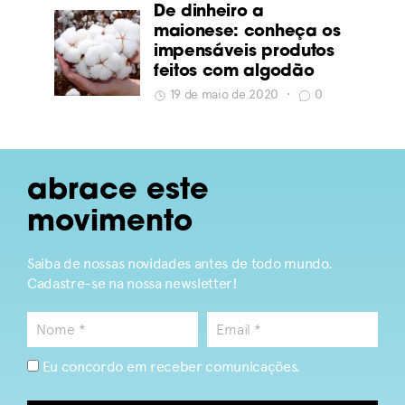
De dinheiro a
maionese: conheça os
impensáveis produtos
feitos com algodão
19 de maio de 2020
•
0
abrace este
movimento
Saiba de nossas novidades antes de todo mundo.
Cadastre-se na nossa newsletter!
Eu concordo em receber comunicações.