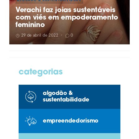
Verachi faz joias sustentáveis
com viés em empoderamento
feminino
29 de abril de 2022
•
0
categorias
algodão &
sustentabilidade
empreendedorismo