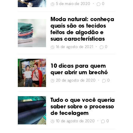
5 de maio de 2020
•
0
Moda natural: conheça
quais são os tecidos
feitos de algodão e
suas características
16 de agosto de 2021
•
0
10 dicas para quem
quer abrir um brechó
20 de agosto de 2020
•
0
Tudo o que você queria
saber sobre o processo
de tecelagem
10 de agosto de 2020
•
0