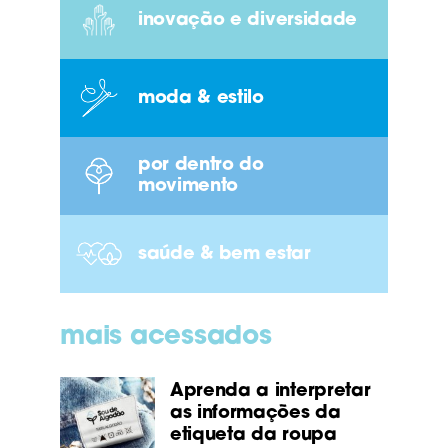
inovação e diversidade
moda & estilo
por dentro do
movimento
saúde & bem estar
mais acessados
Aprenda a interpretar
as informações da
etiqueta da roupa