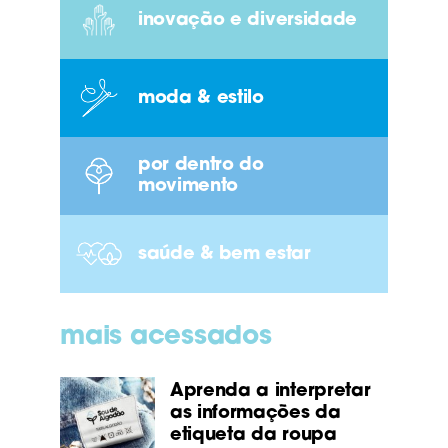
inovação e diversidade
moda & estilo
por dentro do
movimento
saúde & bem estar
mais acessados
Aprenda a interpretar
as informações da
etiqueta da roupa