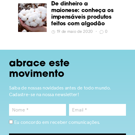
De dinheiro a
maionese: conheça os
impensáveis produtos
feitos com algodão
19 de maio de 2020
•
0
abrace este
movimento
Saiba de nossas novidades antes de todo mundo.
Cadastre-se na nossa newsletter!
Eu concordo em receber comunicações.