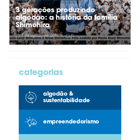
3 gerações produzindo
algodão: a história da família
Shimohira
7 de agosto de 2019
•
0
categorias
algodão &
sustentabilidade
empreendedorismo