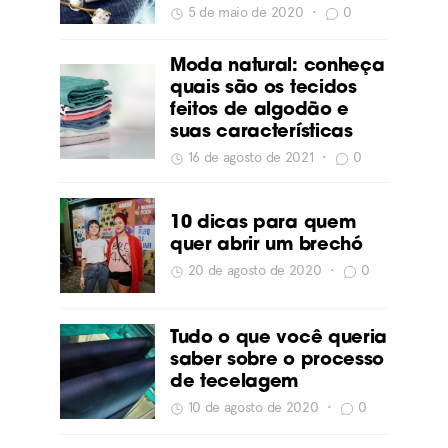
5 de maio de 2020
•
0
Moda natural: conheça
quais são os tecidos
feitos de algodão e
suas características
16 de agosto de 2021
•
0
10 dicas para quem
quer abrir um brechó
20 de agosto de 2020
•
0
Tudo o que você queria
saber sobre o processo
de tecelagem
10 de agosto de 2020
•
0