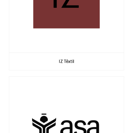
IZ Têxtil