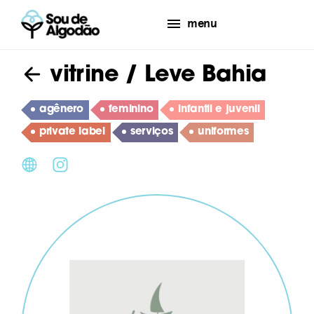
menu
vitrine
/ Leve Bahia
agênero
feminino
infantil e juvenil
private label
serviços
uniformes