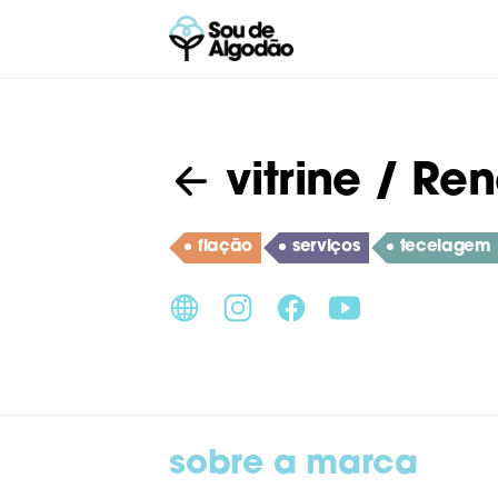
vitrine
/ Ren
fiação
serviços
tecelagem
sobre a marca