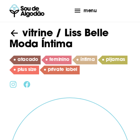
menu
vitrine
/ Liss Belle
Moda Íntima
atacado
feminino
íntima
pijamas
plus size
private label