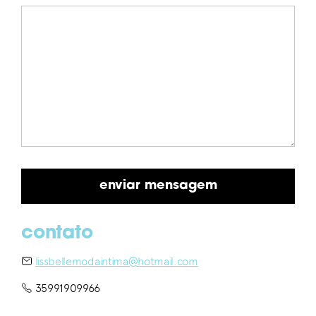
contato
lissbellemodaintima@hotmail.com
35991909966