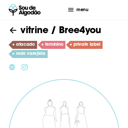
menu
vitrine
/ Bree4you
atacado
feminino
private label
rede varejista