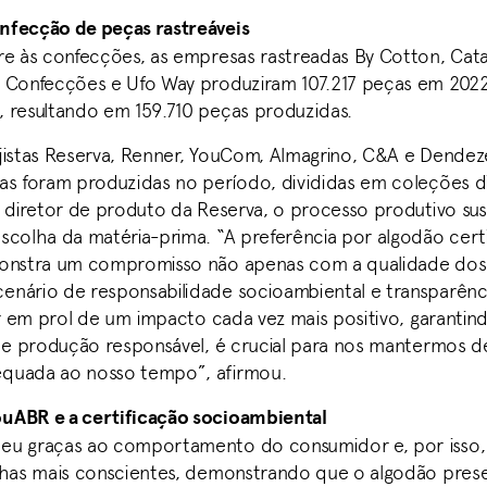
nfecção de peças rastreáveis
re às confecções, as empresas rastreadas By Cotton, Cata
 Confecções e Ufo Way produziram 107.217 peças em 2022
 resultando em 159.710 peças produzidas.
jistas Reserva, Renner, YouCom, Almagrino, C&A e Dendeze
as foram produzidas no período, divididas em coleções di
, diretor de produto da Reserva, o processo produtivo sus
scolha da matéria-prima. “A preferência por algodão cert
monstra um compromisso não apenas com a qualidade dos
nário de responsabilidade socioambiental e transparência
ar em prol de um impacto cada vez mais positivo, garantin
s e produção responsável, é crucial para nos mantermos 
quada ao nosso tempo”, afirmou.
uABR e a certificação socioambiental
eu graças ao comportamento do consumidor e, por isso, 
lhas mais conscientes, demonstrando que o algodão pres