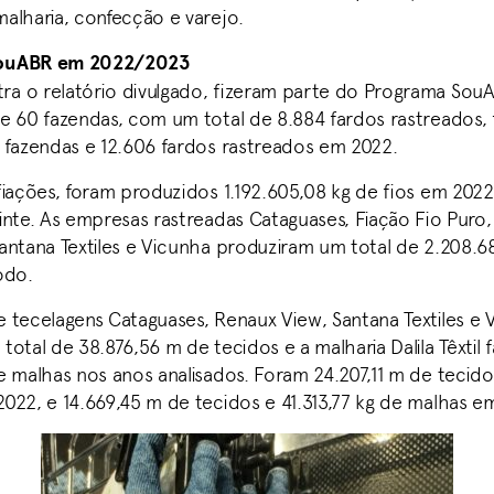
alharia, confecção e varejo.
ouABR em 2022/2023
 o relatório divulgado, fizeram parte do Programa Sou
e 60 fazendas, com um total de 8.884 fardos rastreados, 
 fazendas e 12.606 fardos rastreados em 2022.
iações, foram produzidos 1.192.605,08 kg de fios em 2022,
nte. As empresas rastreadas Cataguases, Fiação Fio Puro, 
antana Textiles e Vicunha produziram um total de 2.208.68
odo.
 tecelagens Cataguases, Renaux View, Santana Textiles e 
otal de 38.876,56 m de tecidos e a malharia Dalila Têxtil 
 malhas nos anos analisados. Foram 24.207,11 m de tecido 
022, e 14.669,45 m de tecidos e 41.313,77 kg de malhas e