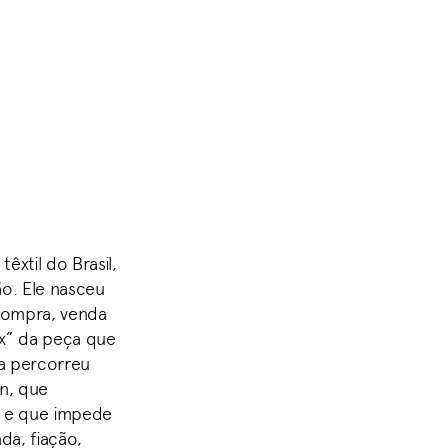
êxtil do Brasil,
o. Ele nasceu
compra, venda
-x” da peça que
a percorreu
in, que
s e que impede
da, fiação,