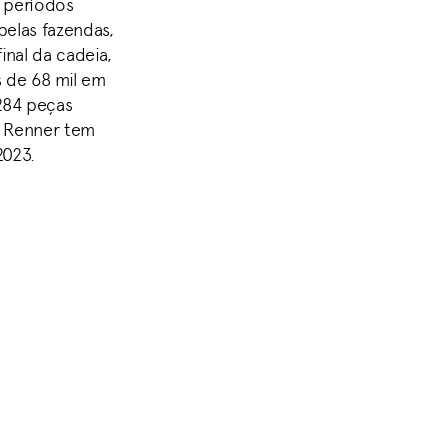
 períodos
pelas fazendas,
inal da cadeia,
s de 68 mil em
.284 peças
A Renner tem
2023.