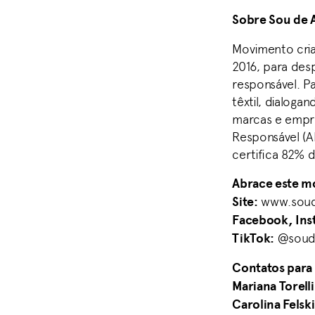
Sobre Sou de 
Movimento cria
2016, para des
responsável. Pa
têxtil, dialog
marcas e empre
Responsável (A
certifica 82% 
Abrace este m
Site:
www.soud
Facebook, Inst
TikTok:
@soud
Contatos para
Mariana Torelli
Carolina Felski