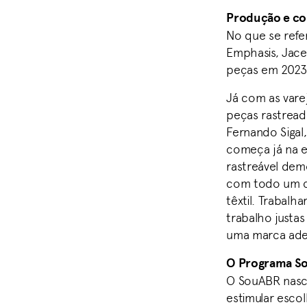
Produção e co
No que se refe
Emphasis, Jace
peças em 2023,
Já com as vare
peças rastread
Fernando Sigal
começa já na e
rastreável de
com todo um ce
têxtil. Trabalh
trabalho justa
uma marca ade
O Programa So
O SouABR nasc
estimular esco