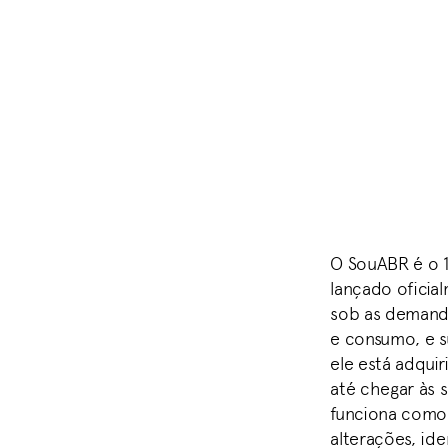
O SouABR é o 1°
lançado oficia
sob as demanda
e consumo, e s
ele está adqui
até chegar às s
funciona como
alterações, id