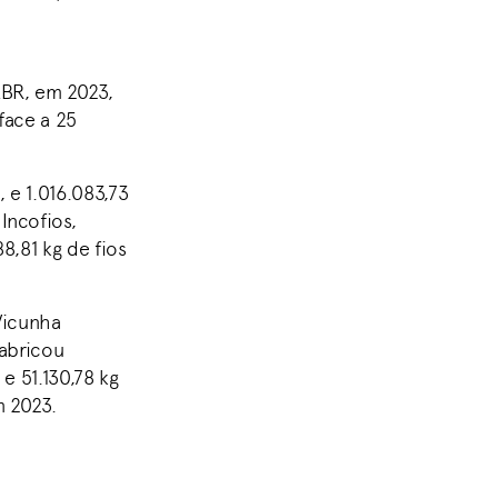
ABR, em 2023,
face a 25
 e 1.016.083,73
Incofios,
8,81 kg de fios
Vicunha
fabricou
e 51.130,78 kg
m 2023.