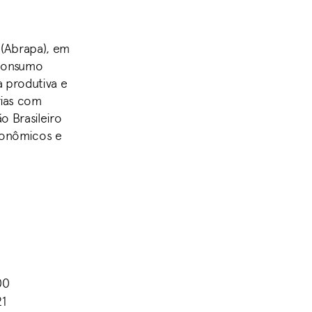
 (Abrapa), em
 consumo
ia produtiva e
rias com
 Brasileiro
econômicos e
00
21