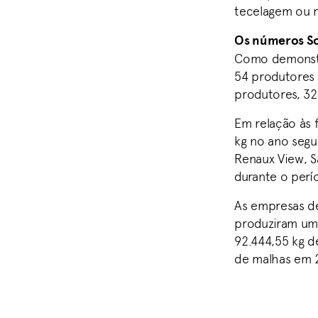
tecelagem ou m
Os números S
Como demonstra
54 produtores 
produtores, 32
Em relação às f
kg no ano segui
Renaux View, S
durante o perí
As empresas de
produziram um t
92.444,55 kg de
de malhas em 2