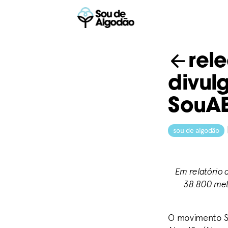
rel
divul
SouA
sou de algodão
Em relatório 
38.800 metr
O movimento So