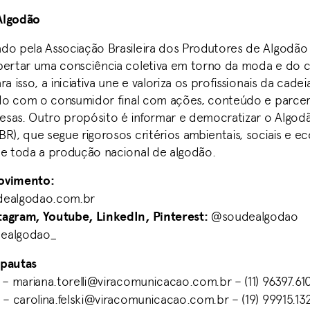
Algodão
do pela Associação Brasileira dos Produtores de Algodão
pertar uma consciência coletiva em torno da moda e do
ra isso, a iniciativa une e valoriza os profissionais da cade
ando com o consumidor final com ações, conteúdo e parce
sas. Outro propósito é informar e democratizar o Algodão
BR), que segue rigorosos critérios ambientais, sociais e 
de toda a produção nacional de algodão.
ovimento:
ealgodao.com.br
agram, Youtube, LinkedIn, Pinterest:
@soudealgodao
ealgodao_
 pautas
– mariana.torelli@viracomunicacao.com.br – (11) 96397.61
– carolina.felski@viracomunicacao.com.br – (19) 99915.13