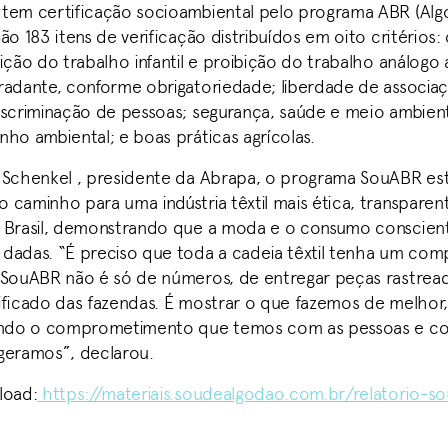
tem certificação socioambiental pelo programa ABR (Algo
ão 183 itens de verificação distribuídos em oito critérios
ição do trabalho infantil e proibição do trabalho análogo 
radante, conforme obrigatoriedade; liberdade de associaçã
iscriminação de pessoas; segurança, saúde e meio ambien
nho ambiental; e boas práticas agrícolas.
 Schenkel , presidente da Abrapa, o programa SouABR es
 caminho para uma indústria têxtil mais ética, transparen
o Brasil, demonstrando que a moda e o consumo conscie
dadas. “É preciso que toda a cadeia têxtil tenha um co
 SouABR não é só de números, de entregar peças rastrea
ificado das fazendas. É mostrar o que fazemos de melhor
iando o comprometimento que temos com as pessoas e c
geramos”, declarou.
load:
https://materiais.soudealgodao.com.br/relatorio-s