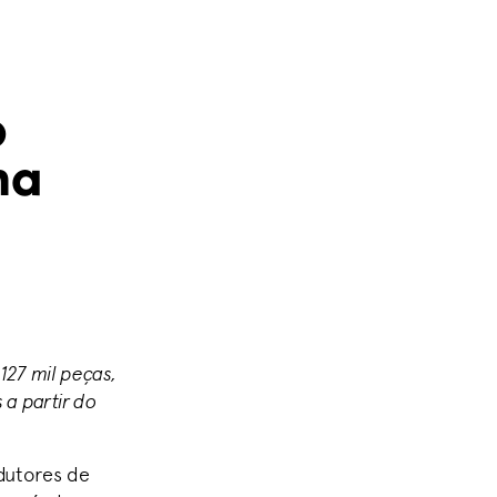
o
ma
127 mil peças,
 a partir do
odutores de