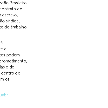
dão Brasileiro
: contrato de
a escravo,
o sindical;
te do trabalho
tá
te e
ntes podem
mprometimento,
das e de
, dentro do
om os
ouabr