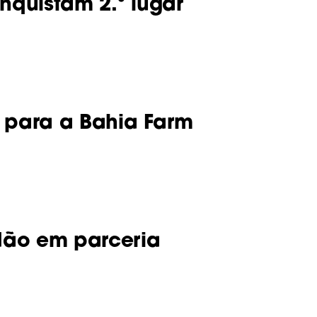
nquistam 2.º lugar
a para a Bahia Farm
dão em parceria