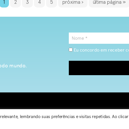
1
2
3
4
5
próxima ›
última página »
Eu concordo em receber c
 todo mundo.
elevante, lembrando suas preferências e visitas repetidas. Ao clica