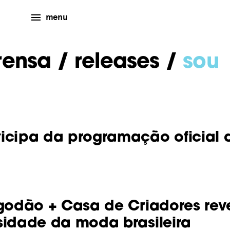
menu
rensa
/ releases /
sou
icipa da programação oficial d
godão + Casa de Criadores reve
sidade da moda brasileira