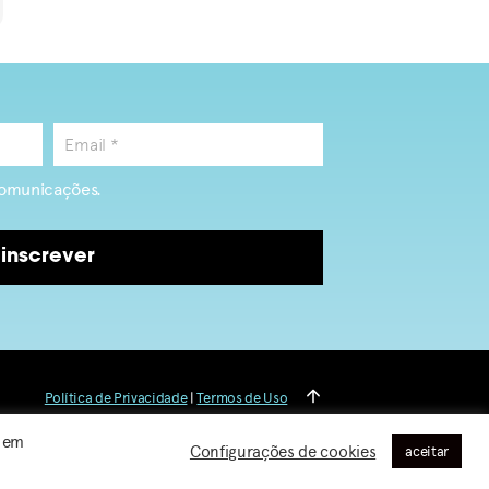
omunicações.
inscrever
Política de Privacidade
|
Termos de Uso
r em
Configurações de cookies
aceitar