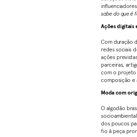
influenciadore
sabe do que é f
Ações digitais
Com duração d
redes sociais 
ações prevista
parceiras, art
com o projeto 
composição e a
Moda com orig
O algodão bras
socioambiental
dos poucos paí
fio à peça pron