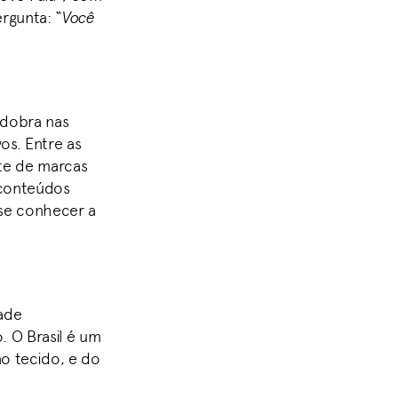
rgunta: “
Você
sdobra nas
os. Entre as
nte de marcas
 conteúdos
 se conhecer a
dade
 O Brasil é um
o tecido, e do