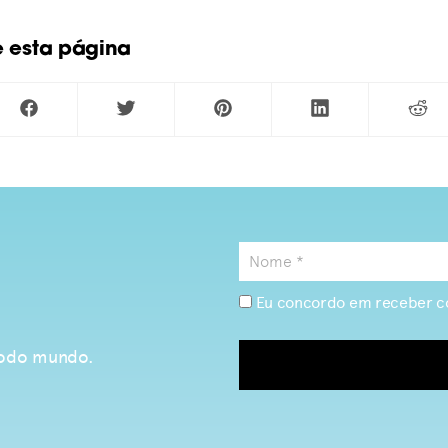
e esta página
Eu concordo em receber c
 todo mundo.