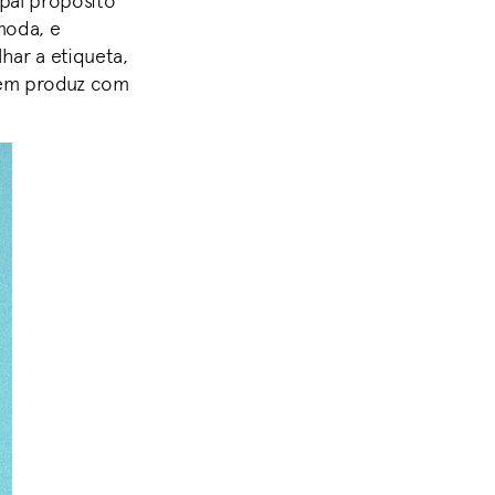
ipal propósito
moda, e
har a etiqueta,
quem produz com