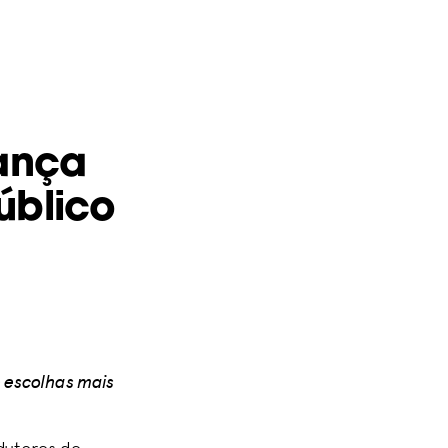
ança
úblico
 escolhas mais