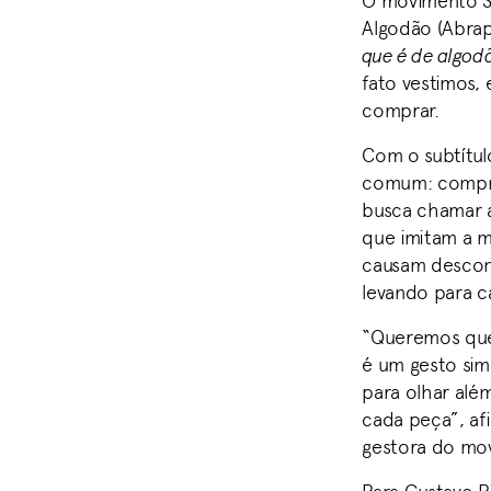
O movimento So
Algodão (Abrap
que é de algod
fato vestimos,
comprar.
Com o subtítul
comum: compra
busca chamar a
que imitam a m
causam desconf
levando para c
“Queremos que 
é um gesto sim
para olhar além
cada peça”, afi
gestora do mo