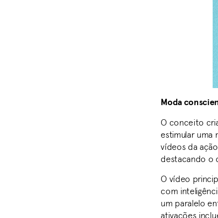
Moda conscien
O conceito cri
estimular uma
vídeos da ação
destacando o co
O vídeo princi
com inteligênci
um paralelo e
ativações incl