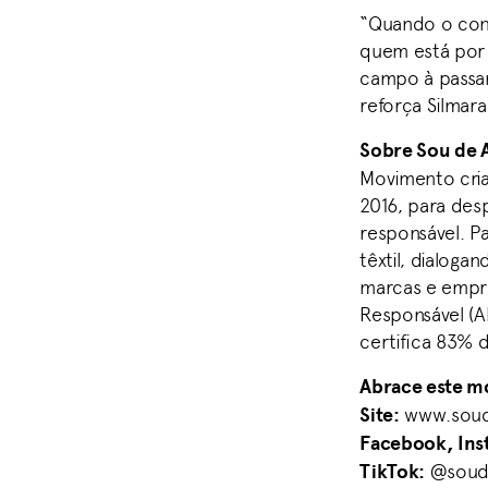
“Quando o cons
quem está por t
campo à passar
reforça Silmara
Sobre Sou de 
Movimento cria
2016, para des
responsável. Pa
têxtil, dialog
marcas e empre
Responsável (A
certifica 83% 
Abrace este m
Site:
www.soud
Facebook, Inst
TikTok:
@soud