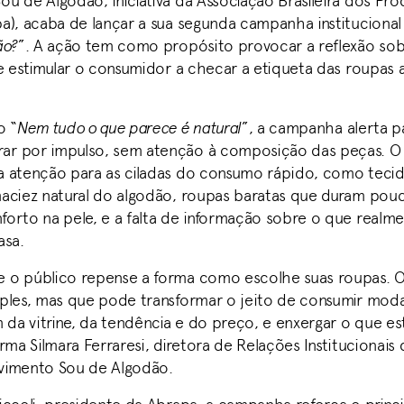
u de Algodão, iniciativa da Associação Brasileira dos Pr
a), acaba de lançar a sua segunda campanha institucional
ão?
”. A ação tem como propósito provocar a reflexão so
 e estimular o consumidor a checar a etiqueta das roupas 
o “
Nem tudo o que parece é natural
”, a campanha alerta p
r por impulso, sem atenção à composição das peças. 
 atenção para as ciladas do consumo rápido, como tecid
aciez natural do algodão, roupas baratas que duram pouc
orto na pele, e a falta de informação sobre o que realm
asa.
o público repense a forma como escolhe suas roupas. Ol
ples, mas que pode transformar o jeito de consumir mod
 da vitrine, da tendência e do preço, e enxergar o que es
rma Silmara Ferraresi, diretora de Relações Institucionais
vimento Sou de Algodão.