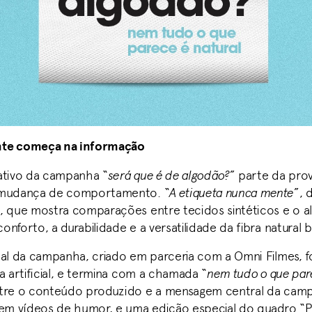
te começa na informação
ativo da campanha “
será que é de algodão?
” parte da pro
 mudança de comportamento. “
A etiqueta nunca mente
”, 
, que mostra comparações entre tecidos sintéticos e o al
nforto, a durabilidade e a versatilidade da fibra natural br
pal da campanha, criado em parceria com a Omni Filmes, f
a artificial, e termina com a chamada “
nem tudo o que par
ntre o conteúdo produzido e a mensagem central da cam
uem vídeos de humor, e uma edição especial do quadro “