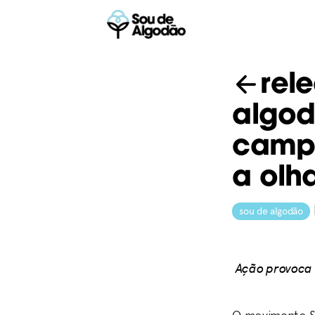
rel
algod
campa
a olh
sou de algodão
Ação provoca 