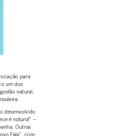
vocação para
diz um dos
godão natural,
asileira.
oi desenvolvido
ece é natura
l” –
panha. Outras
Povo Fala”, com