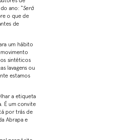
odutores de
 do ano: “
Será
bre o que de
antes de
ara um hábito
O movimento
os sintéticos
as lavagens ou
ente estamos
har a etiqueta
a. É um convite
tá por trás de
 da Abrapa e