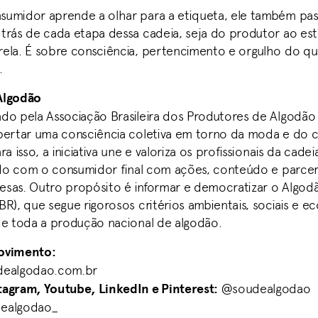
umidor aprende a olhar para a etiqueta, ele também pass
rás de cada etapa dessa cadeia, seja do produtor ao estil
ela. É sobre consciência, pertencimento e orgulho do que
.
Algodão
do pela Associação Brasileira dos Produtores de Algodão
pertar uma consciência coletiva em torno da moda e do
ra isso, a iniciativa une e valoriza os profissionais da cade
ando com o consumidor final com ações, conteúdo e parce
sas. Outro propósito é informar e democratizar o Algodão
BR), que segue rigorosos critérios ambientais, sociais e 
de toda a produção nacional de algodão.
ovimento:
ealgodao.com.br
agram, Youtube, LinkedIn e Pinterest:
@soudealgodao
ealgodao_