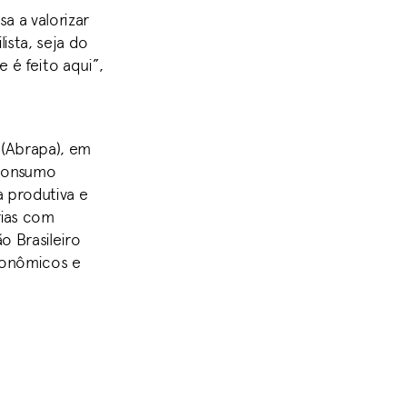
a a valorizar
ista, seja do
 é feito aqui”,
 (Abrapa), em
 consumo
ia produtiva e
rias com
 Brasileiro
econômicos e