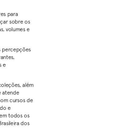
res para
uçar sobre os
as, volumes e
as percepções
antes,
s e
coleções, além
e atende
 com cursos de
ado e
 em todos os
rasileira dos