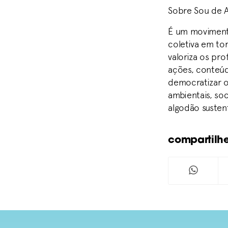
Sobre Sou de 
É um movimento
coletiva em to
valoriza os pr
ações, conteúd
democratizar o
ambientais, so
algodão sustent
compartilh