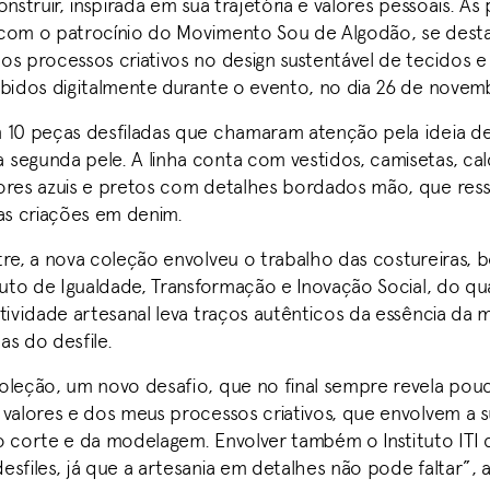
onstruir, inspirada em sua trajetória e valores pessoais. As
com o patrocínio do Movimento Sou de Algodão, se dest
os processos criativos no design sustentável de tecidos e
ibidos digitalmente durante o evento, no dia 26 de novem
 10 peças desfiladas que chamaram atenção pela ideia de
segunda pele. A linha conta com vestidos, camisetas, cal
ores azuis e pretos com detalhes bordados mão, que ress
das criações em denim.
tre, a nova coleção envolveu o trabalho das costureiras, 
tuto de Igualdade, Transformação e Inovação Social, do qu
tividade artesanal leva traços autênticos da essência da m
as do desfile.
oleção, um novo desafio, que no final sempre revela pou
 valores e dos meus processos criativos, que envolvem a s
o corte e da modelagem. Envolver também o Instituto ITI
sfiles, já que a artesania em detalhes não pode faltar”, 