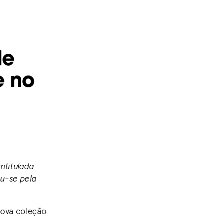
de
e no
ntitulada
ou-se pela
 nova coleção