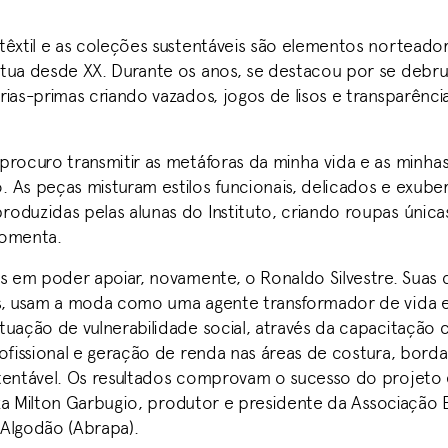
têxtil e as coleções sustentáveis são elementos norteado
tua desde XX. Durante os anos, se destacou por se debr
ias-primas criando vazados, jogos de lisos e transparênci
procuro transmitir as metáforas da minha vida e as minh
 As peças misturam estilos funcionais, delicados e exuber
oduzidas pelas alunas do Instituto, criando roupas única
comenta.
es em poder apoiar, novamente, o Ronaldo Silvestre. Suas 
s, usam a moda como uma agente transformador de vida 
tuação de vulnerabilidade social, através da capacitação
rofissional e geração de renda nas áreas de costura, bord
tentável. Os resultados comprovam o sucesso do projeto
liza Milton Garbugio, produtor e presidente da Associação B
Algodão (Abrapa).