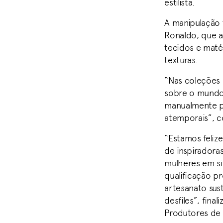
estilista.
A manipulação 
Ronaldo, que a
tecidos e matér
texturas.
“Nas coleções 
sobre o mundo.
manualmente pr
atemporais”, 
“Estamos feliz
de inspiradora
mulheres em si
qualificação p
artesanato sus
desfiles”, fina
Produtores de 