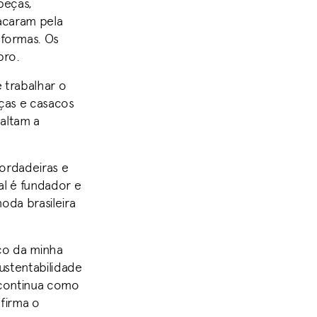
 peças,
acaram pela
 formas. Os
bro.
 trabalhar o
ças e casacos
altam a
bordadeiras e
al é fundador e
oda brasileira
co da minha
ustentabilidade
 continua como
afirma o