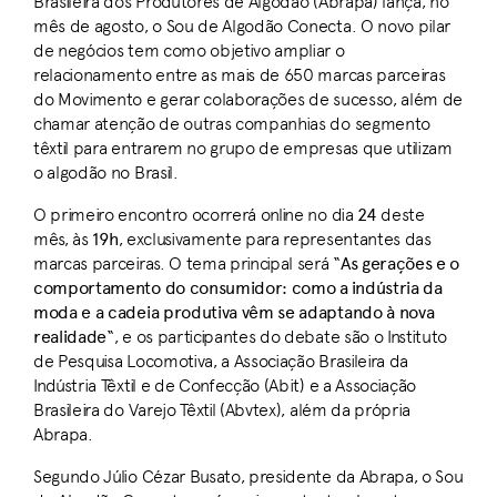
Brasileira dos Produtores de Algodão (Abrapa) lança, no
mês de agosto, o Sou de Algodão Conecta. O novo pilar
de negócios tem como objetivo ampliar o
relacionamento entre as mais de 650 marcas parceiras
do Movimento e gerar colaborações de sucesso, além de
chamar atenção de outras companhias do segmento
têxtil para entrarem no grupo de empresas que utilizam
o algodão no Brasil.
O primeiro encontro ocorrerá online no dia
24
deste
mês, às
19h
, exclusivamente para representantes das
marcas parceiras. O tema principal será “
As gerações e o
comportamento do consumidor: como a indústria da
moda e a cadeia produtiva vêm se adaptando à nova
realidade
“, e os participantes do debate são o Instituto
de Pesquisa Locomotiva, a Associação Brasileira da
Indústria Têxtil e de Confecção (Abit) e a Associação
Brasileira do Varejo Têxtil (Abvtex), além da própria
Abrapa.
Segundo Júlio Cézar Busato, presidente da Abrapa, o Sou