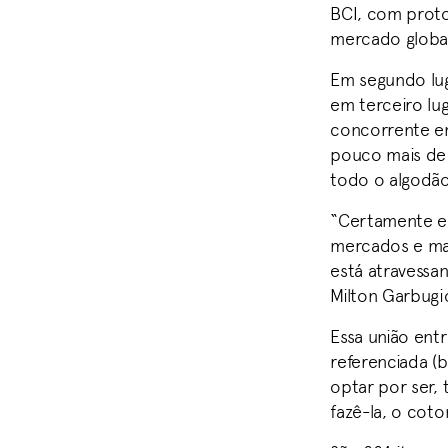
BCI, com proto
mercado global,
Em segundo lug
em terceiro lug
concorrente em
pouco mais de 
todo o algodão
“Certamente es
mercados e ma
está atravessa
Milton Garbugi
Essa união entr
referenciada (
optar por ser, 
fazê-la, o cot