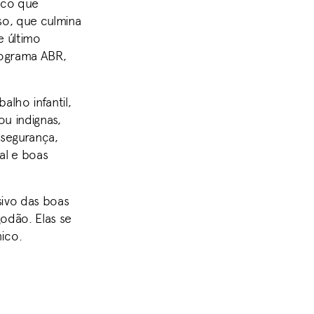
tico que
so, que culmina
e último
rograma ABR,
alho infantil,
u indignas,
 segurança,
al e boas
ivo das boas
godão. Elas se
mico.