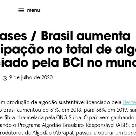
menu
eases
/ Brasil aumenta
cipação no total de al
ciado pela BCI no mun
|
9 de julho de 2020
em produção de algodão sustentável licenciado pela
Bette
 o Brasil aumentou de 31%, em 2018, para 36% em 2019, su
 fibra chancelada pela ONG Suíça. O país vem ganhando
ando o Programa Algodão Brasileiro Responsável (ABR), d
 Produtores de Algodão (Abrapa), passou a operar em be