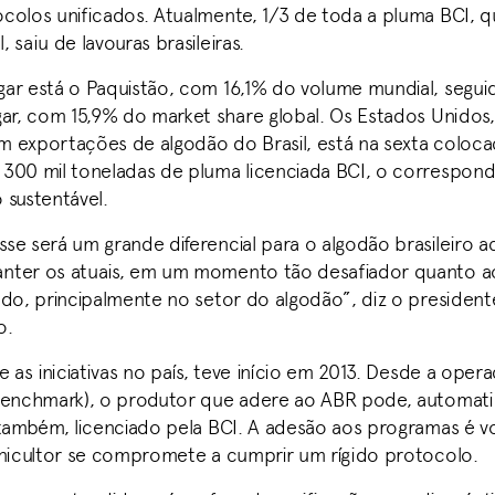
colos unificados. Atualmente, 1/3 de toda a pluma BCI, q
 saiu de lavouras brasileiras.
ar está o Paquistão, com 16,1% do volume mundial, segui
ar, com 15,9% do market share global. Os Estados Unidos, 
 exportações de algodão do Brasil, está na sexta coloc
300 mil toneladas de pluma licenciada BCI, o correspon
 sustentável.
se será um grande diferencial para o algodão brasileiro a
nter os atuais, em um momento tão desafiador quanto 
ndo, principalmente no setor do algodão”, diz o presiden
o.
e as iniciativas no país, teve início em 2013. Desde a oper
benchmark), o produtor que adere ao ABR pode, automat
também, licenciado pela BCI. A adesão aos programas é vol
onicultor se compromete a cumprir um rígido protocolo.