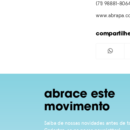
(71) 98881-806
www.abrapa.c
compartilh
abrace este
movimento
Saiba de nossas novidades antes de