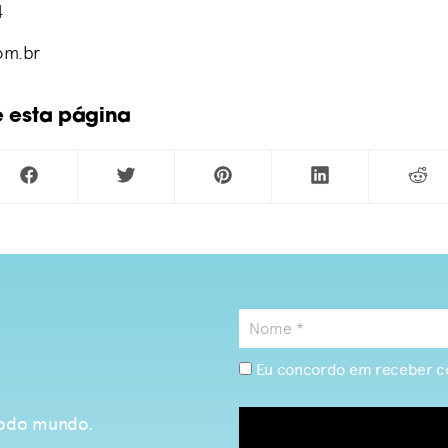
4
om.br
e esta página
Eu concordo em receber c
 todo mundo.