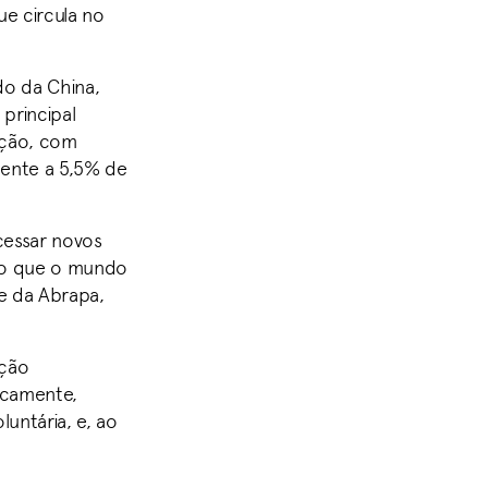
ue circula no
do da China,
principal
ação, com
dente a 5,5% de
cessar novos
ao que o mundo
te da Abrapa,
ação
icamente,
untária, e, ao