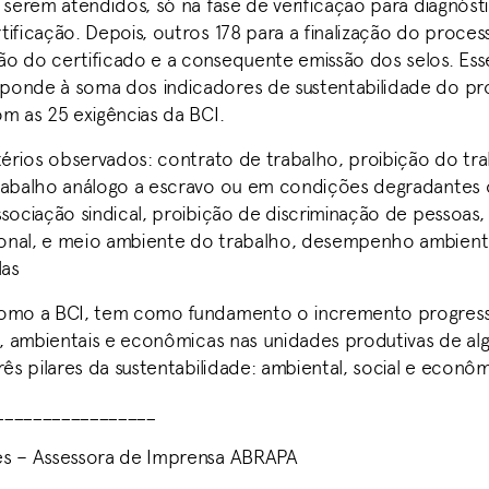
a serem atendidos, só na fase de verificação para diagnós
ificação. Depois, outros 178 para a finalização do proces
o do certificado e a consequente emissão dos selos. Ess
ponde à soma dos indicadores de sustentabilidade do p
om as 25 exigências da BCI.
térios observados: contrato de trabalho, proibição do trab
rabalho análogo a escravo ou em condições degradantes o
sociação sindical, proibição de discriminação de pessoas,
onal, e meio ambiente do trabalho, desempenho ambient
las
como a BCI, tem como fundamento o incremento progress
is, ambientais e econômicas nas unidades produtivas de al
rês pilares da sustentabilidade: ambiental, social e econô
_________________
es – Assessora de Imprensa ABRAPA