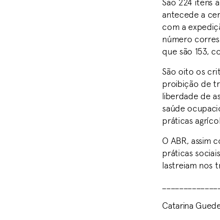
São 224 itens 
antecede a cert
com a expediçã
número corres
que são 153, c
São oito os cri
proibição de t
liberdade de as
saúde ocupaci
práticas agríco
O ABR, assim 
práticas socia
lastreiam nos t
_____________
Catarina Gued