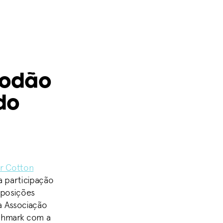
godão
do
r Cotton
a participação
 posições
a Associação
nchmark com a