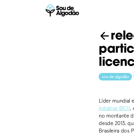
rel
parti
licen
sou de algodão
Líder mundial 
Initiative (BCI)
,
no montante de
desde 2013, qu
Brasileira dos