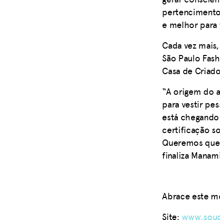
pertencimento
e melhor para 
Cada vez mais,
São Paulo Fas
Casa de Criado
“A origem do a
para vestir pe
está chegando 
certificação s
Queremos que v
finaliza Manam
Abrace este 
Site:
www.soud