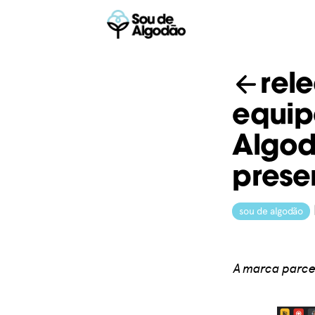
rel
equip
Algod
prese
sou de algodão
A marca parcei