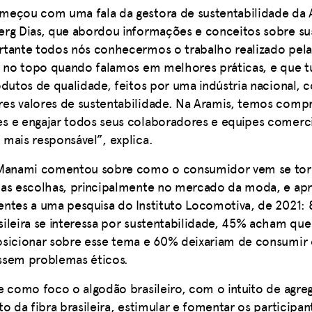
meçou com uma fala da gestora de sustentabilidade da 
rg Dias, que abordou informações e conceitos sobre sus
rtante todos nós conhecermos o trabalho realizado pela
l no topo quando falamos em melhores práticas, e que t
odutos de qualidade, feitos por uma indústria nacional
es valores de sustentabilidade. Na Aramis, temos com
s e engajar todos seus colaboradores e equipes comerc
mais responsável”, explica.
 Manami comentou sobre como o consumidor vem se to
uas escolhas, principalmente no mercado da moda, e ap
ntes a uma pesquisa do Instituto Locomotiva, de 2021:
ileira se interessa por sustentabilidade, 45% acham que
osicionar sobre esse tema e 60% deixariam de consumir
ssem problemas éticos.
e como foco o algodão brasileiro, com o intuito de agreg
o da fibra brasileira, estimular e fomentar os participan