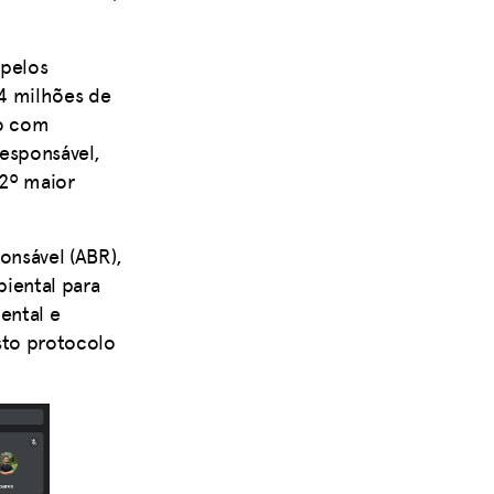
 pelos
94 milhões de
ão com
responsável,
2º maior
onsável (ABR),
iental para
ental e
sto protocolo