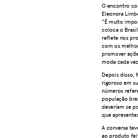
O encontro co
Eleonora Limbe
“É muito impo
coloca o Brasi
reflete nos pr
com os melhor
promover açõe
moda cada vez 
Depois disso,
rigoroso em s
números refere
população bras
deveriam se p
que apresenta
A conversa tev
ao produto feit