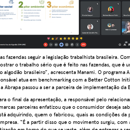
s fazendas seguir a legislação trabalhista brasileira. Com
strar o trabalho sério que é feito nas fazendas, que é u
o algodão brasileiro”, acrescenta Manami. O programa 
ponsável atua em benchmarking com a Better Cotton Initiat
, a Abrapa passou a ser a parceira de implementação da B
ra o final da apresentação, a responsável pelo relacio
marcas parceiras enfatizou que o consumidor deseja sab
tá adquirindo, quem o fabricou, quais as condições da
mpresa. “É a partir disso que o movimento surgiu, com 
tização em torno do que se veste, além de entregar a s