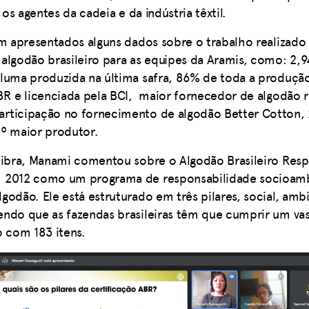
r os agentes da cadeia e da indústria têxtil.
am apresentados alguns dados sobre o trabalho realizado
algodão brasileiro para as equipes da Aramis, como: 2,
pluma produzida na última safra, 86% de toda a produç
BR e licenciada pela BCI, maior fornecedor de algodão 
rticipação no fornecimento de algodão Better Cotton, 
4º maior produtor.
fibra, Manami comentou sobre o Algodão Brasileiro Resp
 2012 como um programa de responsabilidade socioamb
godão. Ele está estruturado em três pilares, social, ambi
ndo que as fazendas brasileiras têm que cumprir um va
o com 183 itens.