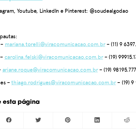
agram, Youtube, LinkedIn e Pinterest: @soudealgodao
pautas:
–
mariana.torelli@viracomunicacao.com.br
– (11) 9 6397
–
carolina.felski@viracomunicacao.com.br
– (19) 99915.1
–
ariane.roque@viracomunicacao.com.br
– (19) 98195.77
ues
–
thiago.rodrigues@viracomunicacao.com.br
– (19) 9
e esta página