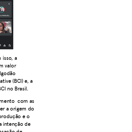
 isso, a
m valor
Algodão
ive (BCI) e, a
CI no Brasil.
namento com as
er a origem do
 produção e o
a intenção de
ensação de