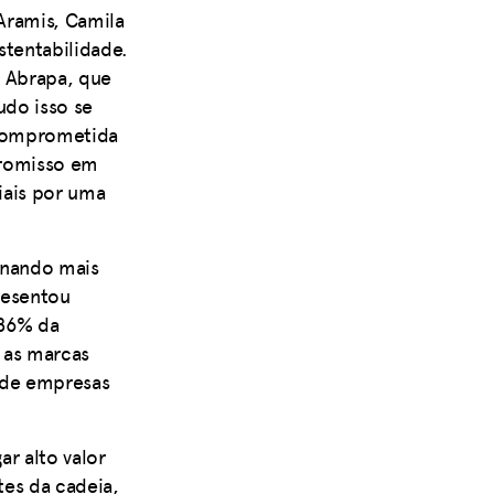
Aramis, Camila
tentabilidade.
 Abrapa, que
udo isso se
, comprometida
promisso em
iais por uma
rnando mais
resentou
 86% da
 as marcas
 de empresas
ar alto valor
tes da cadeia,