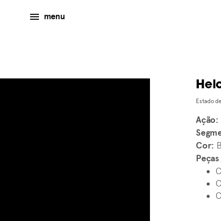
menu
Helo
Estado de
Ação:
Segme
Cor:
B
Peças
C
C
C