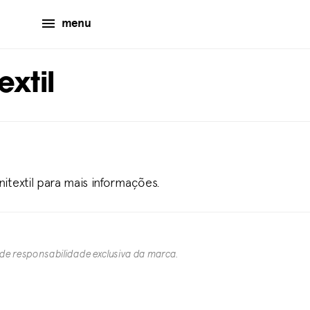
menu
extil
nitextil para mais informações.
 de responsabilidade exclusiva da marca.​