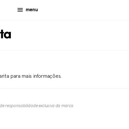
menu
ta
arita para mais informações.
 de responsabilidade exclusiva da marca.​