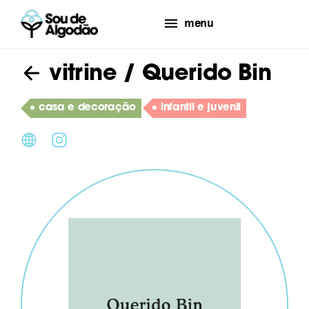
menu
vitrine
/ Querido Bin
casa e decoração
infantil e juvenil