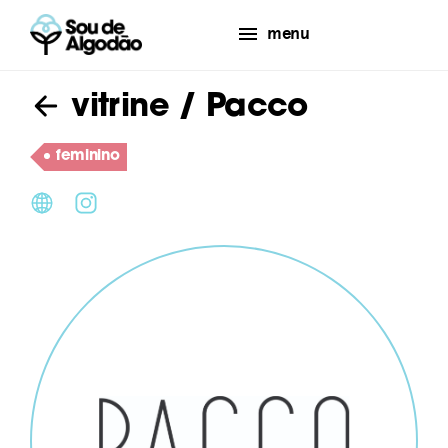
menu
vitrine
/ Pacco
feminino