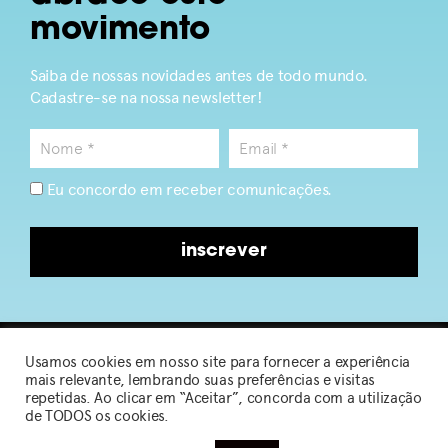
movimento
Saiba de nossas novidades antes de todo mundo.
Cadastre-se na nossa newsletter!
Eu concordo em receber comunicações.
inscrever
Usamos cookies em nosso site para fornecer a experiência
2026 © Sou de Algodão
mais relevante, lembrando suas preferências e visitas
repetidas. Ao clicar em “Aceitar”, concorda com a utilização
de TODOS os cookies.
Política de Privacidade
|
Termos de Uso