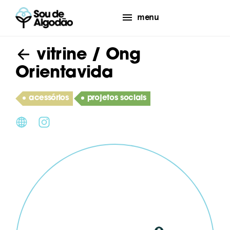
menu
vitrine
/ Ong
Orientavida
acessórios
projetos sociais