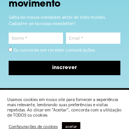
movimento
Saiba de nossas novidades antes de todo mundo.
Cadastre-se na nossa newsletter!
Eu concordo em receber comunicações.
inscrever
Usamos cookies em nosso site para fornecer a experiência
2026 © Sou de Algodão
mais relevante, lembrando suas preferências e visitas
repetidas. Ao clicar em “Aceitar”, concorda com a utilização
de TODOS os cookies.
Política de Privacidade
|
Termos de Uso
Configurações de cookies
aceitar