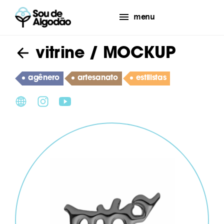
menu
vitrine
/ MOCKUP
agênero
artesanato
estilistas