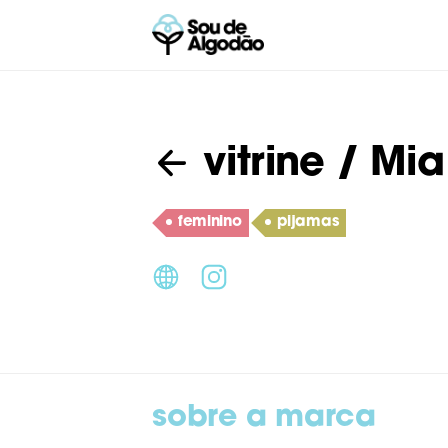
vitrine
/ Mia
feminino
pijamas
sobre a marca