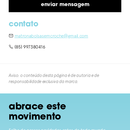
contato
matronabolsasemcroche@gmail.com
(85) 997380416
Aviso: o conteúdo desta página é de autoria e de
responsabilidade exclusiva da marca.​
abrace este
movimento