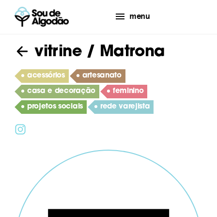
menu
vitrine
/ Matrona
acessórios
artesanato
casa e decoração
feminino
projetos sociais
rede varejista