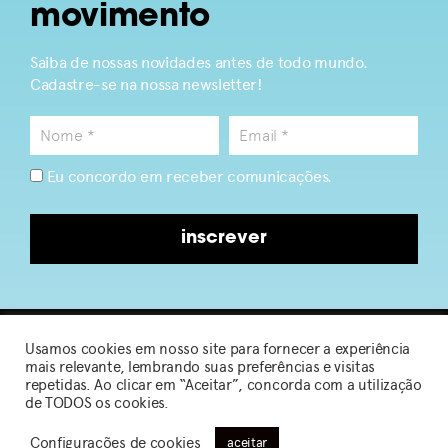
movimento
Saiba de nossas novidades antes de todo mundo.
Cadastre-se na nossa newsletter!
Eu concordo em receber comunicações.
inscrever
Usamos cookies em nosso site para fornecer a experiência
2026 © Sou de Algodão
mais relevante, lembrando suas preferências e visitas
repetidas. Ao clicar em “Aceitar”, concorda com a utilização
de TODOS os cookies.
Política de Privacidade
|
Termos de Uso
Configurações de cookies
aceitar